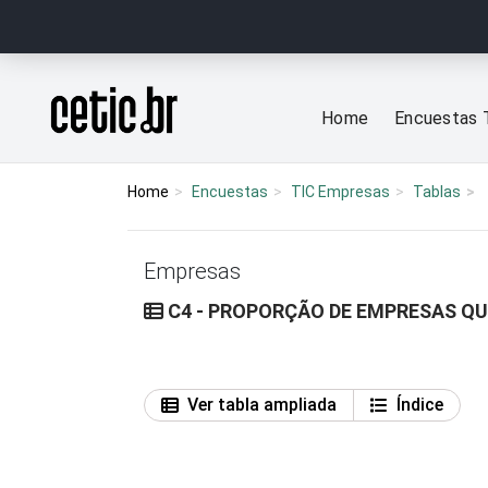
Ir para o conteúdo
Página inicial
Home
Encuestas 
Home
Encuestas
TIC Empresas
Tablas
Empresas
C4 - PROPORÇÃO DE EMPRESAS QUE
Ver tabla ampliada
Índice