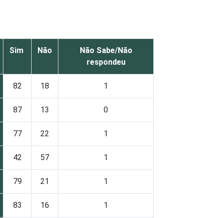
Sim
Não
Não Sabe/Não
respondeu
82
18
1
87
13
0
77
22
1
42
57
1
79
21
1
83
16
1