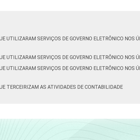
científicas e técnicas;
atividades administrativas e serviços complentares
Informação e comunicação
UE UTILIZARAM SERVIÇOS DE GOVERNO ELETRÔNICO NOS ÚL
Artes, cultura, esporte e recreação; outras atividades de
serviços
UE UTILIZARAM SERVIÇOS DE GOVERNO ELETRÔNICO NOS Ú
m ter acesso à Internet, com 10 ou mais pessoas ocupadas, qu
UE UTILIZARAM SERVIÇOS DE GOVERNO ELETRÔNICO NOS ÚL
e S). Dados coletados entre setembro e dezembro de 2013.
UE TERCEIRIZAM AS ATIVIDADES DE CONTABILIDADE