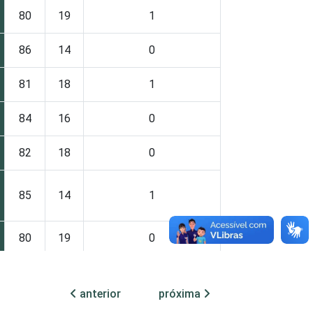
80
19
1
86
14
0
81
18
1
84
16
0
82
18
0
85
14
1
80
19
0
89
11
0
anterior
próxima