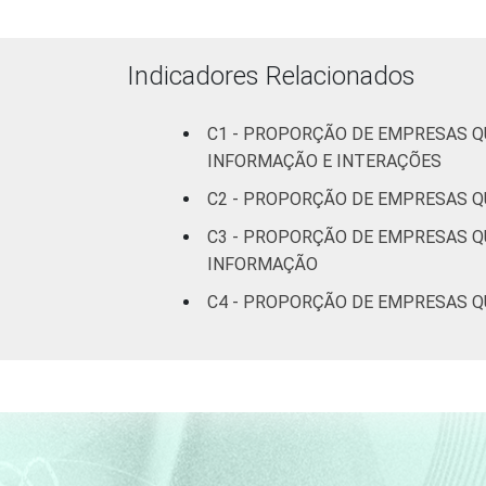
Indicadores Relacionados
C1 - PROPORÇÃO DE EMPRESAS Q
INFORMAÇÃO E INTERAÇÕES
C2 - PROPORÇÃO DE EMPRESAS Q
1 Base: 6.159 empresas que declarara
C3 - PROPORÇÃO DE EMPRESAS Q
CNAE 2.0 (C, F, G, H, I, J, L, M, N, R 
INFORMAÇÃO
Fonte: NIC.br - set/2013 a dez/2013
C4 - PROPORÇÃO DE EMPRESAS Q