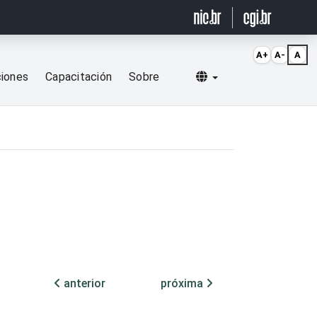
A+
A-
A
Selecionar idioma
ciones
Capacitación
Sobre
anterior
próxima