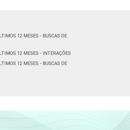
60
39
1
77
22
1
TIMOS 12 MESES - BUSCAS DE
86
14
0
LTIMOS 12 MESES - INTERAÇÕES
e constituem os seguintes segmentos da
TIMOS 12 MESES - BUSCAS DE