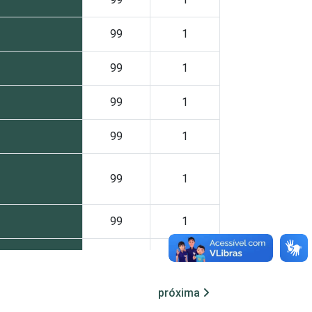
99
1
99
1
99
1
99
1
99
1
99
1
93
7
próxima