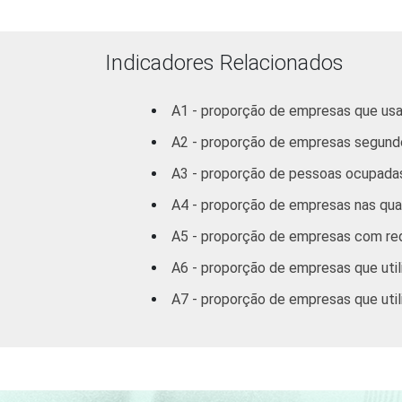
Indicadores Relacionados
A1 - proporção de empresas que us
A2 - proporção de empresas segun
1
Base: 5 600 empresas com 10 ou mais f
A3 - proporção de pessoas ocupada
coletados entre outubro de 2011 e jane
Fonte: NIC.br - out 2011 / jan 2012
A5 - proporção de empresas com rede
A6 - proporção de empresas que util
A7 - proporção de empresas que util