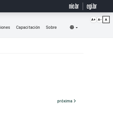
A+
A-
A
Selecionar idioma
ciones
Capacitación
Sobre
próxima