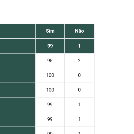
Sim
Não
99
1
98
2
100
0
100
0
99
1
99
1
99
1