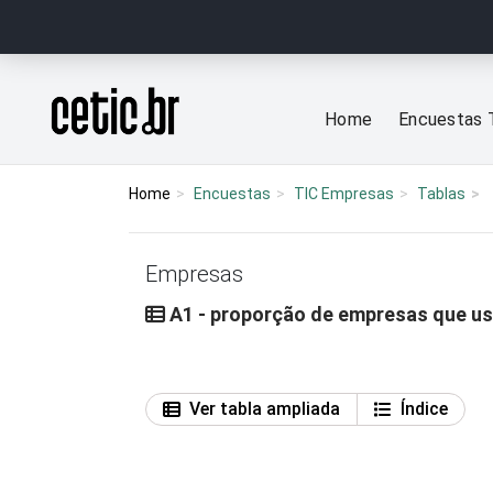
Ir para o conteúdo
Página inicial
Home
Encuestas 
Home
Encuestas
TIC Empresas
Tablas
Empresas
A1 - proporção de empresas que u
Ver tabla ampliada
Índice