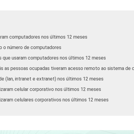
Atividades administrativas e serviços
complementares
Informação e comunicação; Artes,
cultura, esporte e recreação; Outras
aram computadores nos últimos 12 meses
atividades de serviços
do o número de computadores
uncionários, que constituem os seguintes segmentos da CNAE 2.0 (
s que usaram computadores nos últimos 12 meses
iro de 2012.
 (lan, intranet e extranet) nos últimos 12 meses
izaram celular corporativo nos últimos 12 meses
izaram celulares corporativos nos últimos 12 meses