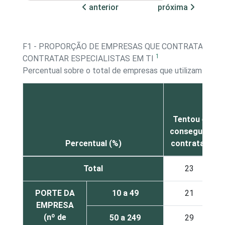
anterior
próxima
F1 - PROPORÇÃO DE EMPRESAS QUE CONTRATARAM
1
CONTRATAR ESPECIALISTAS EM TI
Percentual sobre o total de empresas que utilizam com
Tentou e
conseguiu
Percentual (%)
contratar
Total
23
PORTE DA
10 a 49
21
EMPRESA
(nº de
50 a 249
29