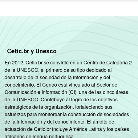
Atividades
administrativas
e
serviços
complementares
Informação e
Cetic.br y Unesco
comunicação;
En 2012, Cetic.br se convirtió en un Centro de Categoría 2
Artes, cultura,
de la UNESCO, el primero de su tipo dedicado al
esporte e
28
desarrollo de la sociedad de la información y del
recreação;
conocimiento. El Centro está vinculado al Sector de
Outras
Comunicación e Información (CI), una de las cinco áreas
atividades de
de la UNESCO. Contribuye al logro de los objetivos
serviços
estratégicos de la organización, fortaleciendo sus
esfuerzos para monitorear la construcción de sociedades
1
Especialistas em TI que possuem a
de la información y del conocimiento. El ámbito de
capacidade de especificar, desenhar,
actuación de Cetic.br incluye América Latina y los países
desenvolver, instalar, operar, dar suporte,
africanos de lengua portuguesa.