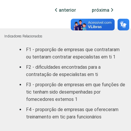
Comércio,
reparação de
anterior
próxima
veículos
23
automotores e
motocicletas
Indicadores Relacionados
Transporte,
F1 - proporção de empresas que contrataram
armazenagem e
18
ou tentaram contratar especialistas em ti 1
correio
F2 - dificuldades encontradas para a
Alojamento e
contratação de especialistas em ti
20
alimentação
F3 - proporção de empresas em que funções de
tic tenham sido desempenhadas por
Atividades
fornecedores externos 1
imobiliárias;
Atividades
F4 - proporção de empresas que ofereceram
profissionais,
treinamento em tic para funcionários
científicas e
técnicas;
24