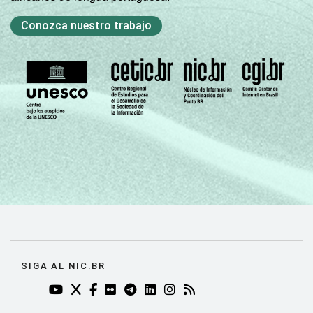
manter, gerenciar e pesquisar TIC e sistemas
TIC.
Conozca nuestro trabajo
2
Base: 4.857 empresas que utilizam
computadores, com 10 ou mais funcionários,
que constituem os seguintes segmentos da
CNAE 2.0: C, F, G, H, I, J, L, M, N, R e S.
Resposta única referente aos últimos doze
meses..
Fonte: NIC.br - set/dez 2010
SIGA AL NIC.BR
YOUTUBE DO NIC.BR (ABRE EM NOVA ABA)
TWITTER DO NIC.BR (ABRE EM NOVA ABA)
FACEBOOK DO NIC.BR (ABRE EM NOVA AB
FLICKR DO NIC.BR (ABRE EM NOVA AB
TELEGRAM DO NIC.BR (ABRE EM N
LINKEDIN DO NIC.BR (ABRE EM
INSTAGRAM DO NIC.BR (AB
RSS DO NIC.BR (ABRE 