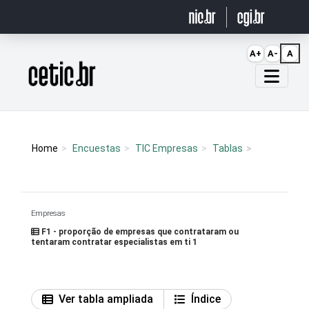
Ir para o conteúdo
A+
A-
A
Página inicial
Home
Encuestas
TIC Empresas
Tablas
Empresas
F1 - proporção de empresas que contrataram ou
tentaram contratar especialistas em ti 1
Ver tabla ampliada
Índice