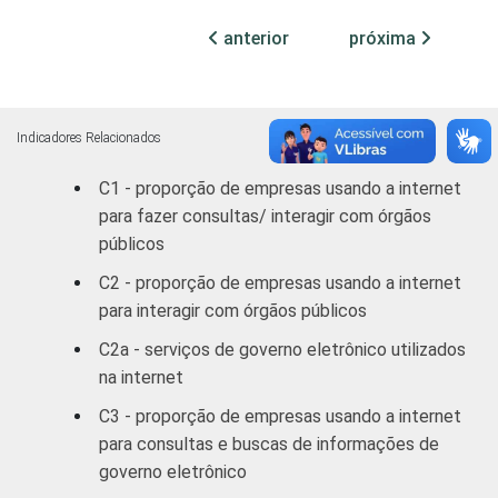
Comércio;
anterior
próxima
reparação de
veículos
automotores,
45
objetos
Indicadores Relacionados
pessoais e
C1 - proporção de empresas usando a internet
domésticos
para fazer consultas/ interagir com órgãos
públicos
Alojamento e
37
Alimentação
C2 - proporção de empresas usando a internet
para interagir com órgãos públicos
Transporte,
C2a - serviços de governo eletrônico utilizados
armazenagem
57
na internet
e
comunicações
C3 - proporção de empresas usando a internet
para consultas e buscas de informações de
Atividades
governo eletrônico
imobiliárias,