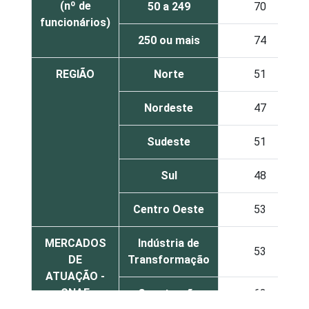
(nº de
50 a 249
70
funcionários)
250 ou mais
74
REGIÃO
Norte
51
Nordeste
47
Sudeste
51
Sul
48
Centro Oeste
53
MERCADOS
Indústria de
53
DE
Transformação
ATUAÇÃO -
CNAE
Construção
63