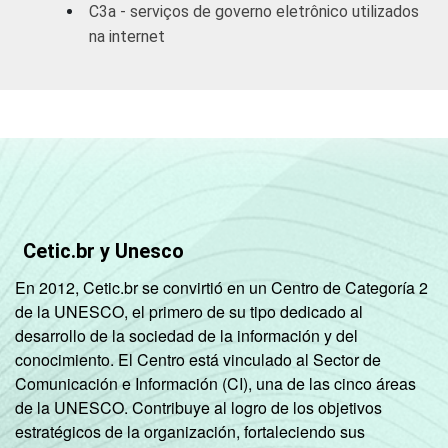
C3a - serviços de governo eletrônico utilizados
aluguéis e
57
na internet
serviços
prestados às
empresas
Outros
serviços
coletivos
46
sociais e
2
pessoais
Cetic.br y Unesco
1
Base: 3.428 empresas com acesso à
En 2012, Cetic.br se convirtió en un Centro de Categoría 2
Internet, com 10 ou mais funcionários, que
de la UNESCO, el primero de su tipo dedicado al
constituem os seguintes segmentos da
desarrollo de la sociedad de la información y del
CNAE 1.0: seção D, F, G, H, I, K e a seção O
conocimiento. El Centro está vinculado al Sector de
sem os grupos 90 e 91. Respostas múltiplas
Comunicación e Información (CI), una de las cinco áreas
e estimuladas referentes aos últimos 12
de la UNESCO. Contribuye al logro de los objetivos
meses.
estratégicos de la organización, fortaleciendo sus
2