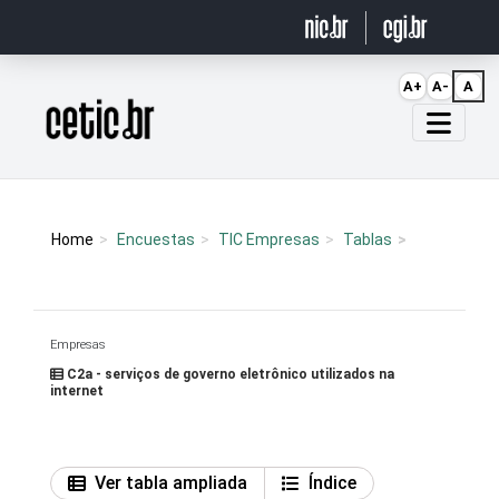
Ir para o conteúdo
A+
A-
A
Página inicial
Home
Encuestas
TIC Empresas
Tablas
Empresas
C2a - serviços de governo eletrônico utilizados na
internet
Ver tabla ampliada
Índice