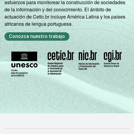
A categoria "O - Outros serviços coletivos,
esfuerzos para monitorear la construcción de sociedades
sociais e pessoais" não reúne os grupos 90-
de la información y del conocimiento. El ámbito de
Limpeza urbana e esgoto e Atividades
actuación de Cetic.br incluye América Latina y los países
relacionadas e 91 atividades associativas.
africanos de lengua portuguesa.
Veja a tabela de
erros estatísticos
Conozca nuestro trabajo
aproximados
para cada variável este
indicador.
Fonte: NIC.br - out/nov 2009