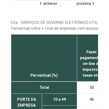
anterior
próxima
C2a - SERVIÇOS DE GOVERNO ELETRÔNICO UTILIZAD
Percentual sobre o total de empresas com acesso à Int
Fazer
pagamentos
on-line de
impostos,
Percentual (%)
taxas etc
Total
50
PORTE DA
10 a 49
46
EMPRESA