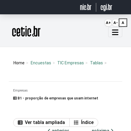
Ir para o conteúdo
A+
A-
A
Página inicial
Home
Encuestas
TIC Empresas
Tablas
Empresas
B1 - proporção de empresas que usam internet
Ver tabla ampliada
Índice
anterior
próxima