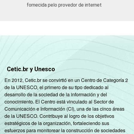
fornecida pelo provedor de internet
Ativ. Cinema/
96,19
Vídeo/ Rádio/ TV
* Base: 2.005 empresas que utilizam computador,
com 10 funcionários ou mais, que constituem
os seguintes segmentos da CNAE: seção D, F, G, I,
K e grupos 55.1, 55.2, 92.1 e 92.2.
Respostas referentes aos últimos doze meses
(pesquisa realizada em agosto/setembro 2005).
Cetic.br y Unesco
En 2012, Cetic.br se convirtió en un Centro de Categoría 2
de la UNESCO, el primero de su tipo dedicado al
desarrollo de la sociedad de la información y del
conocimiento. El Centro está vinculado al Sector de
Comunicación e Información (CI), una de las cinco áreas
de la UNESCO. Contribuye al logro de los objetivos
estratégicos de la organización, fortaleciendo sus
esfuerzos para monitorear la construcción de sociedades