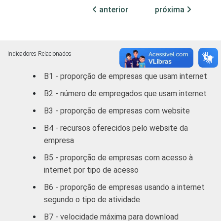
MERCADOS
Indústria de
anterior
próxima
97,43
DE
Transformação
ATUAÇÃO -
CNAE
Construção
99,86
Indicadores Relacionados
Comércio/
B1 - proporção de empresas que usam internet
Reparação de
95,20
Autos
B2 - número de empregados que usam internet
B3 - proporção de empresas com website
Hotel/
87,35
Alimentação
B4 - recursos oferecidos pelo website da
empresa
Transp./ Armaz./
98,45
B5 - proporção de empresas com acesso à
Comunicação
internet por tipo de acesso
Ativ. Imobiliárias,
B6 - proporção de empresas usando a internet
aluguel e
99,25
segundo o tipo de atividade
serviços
B7 - velocidade máxima para download