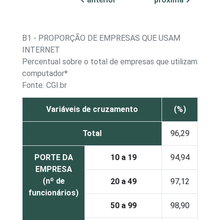
B1 - PROPORÇÃO DE EMPRESAS QUE USAM
INTERNET
Percentual sobre o total de empresas que utilizam
computador*
Fonte: CGI.br
Variáveis de cruzamento
(%)
Total
96,29
PORTE DA
10 a 19
94,94
EMPRESA
(nº de
20 a 49
97,12
funcionários)
50 a 99
98,90