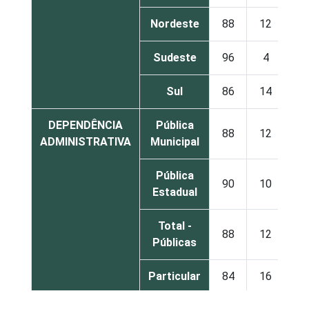
Nordeste
88
12
0
Sudeste
96
4
0
Sul
86
14
0
DEPENDÊNCIA
Pública
88
12
0
ADMINISTRATIVA
Municipal
Pública
90
10
0
Estadual
Total -
88
12
0
Públicas
Particular
84
16
0