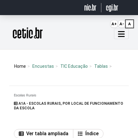
Ir para o conteúdo
A+
A-
A
Página inicial
Home
Encuestas
TIC Educação
Tablas
Escolas Rurais
A1A - ESCOLAS RURAIS, POR LOCAL DE FUNCIONAMENTO
DA ESCOLA
Ver tabla ampliada
Índice