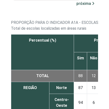
próxima
PROPORÇÃO PARA O INDICADOR A1A - ESCOLAS RURA
Total de escolas localizadas em áreas rurais
Percentual (%)
Prédio 
Sim
Não
Nã
sa
TOTAL
88
12
0
REGIÃO
Norte
87
13
0
Centro-
94
6
0
Oeste