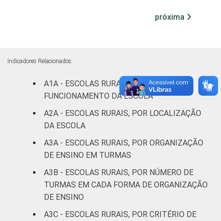
Fonte: CGI.br/NIC.br, Centro Regional de
Estudos para o Desenvolvimento da
próxima
Sociedade da Informação (Cetic.br),
Pesquisa sobre o uso das tecnologias de
informação e comunicação nas escolas
brasileiras - TIC Educação 2017.
Indicadores Relacionados
A1A - ESCOLAS RURAIS, POR LOCAL DE
FUNCIONAMENTO DA ESCOLA
A2A - ESCOLAS RURAIS, POR LOCALIZAÇÃO
DA ESCOLA
A3A - ESCOLAS RURAIS, POR ORGANIZAÇÃO
DE ENSINO EM TURMAS
A3B - ESCOLAS RURAIS, POR NÚMERO DE
TURMAS EM CADA FORMA DE ORGANIZAÇÃO
DE ENSINO
A3C - ESCOLAS RURAIS, POR CRITÉRIO DE