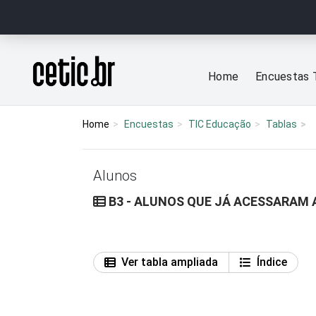
Ir para o conteúdo
Página inicial
Home
Encuestas 
Home
Encuestas
TIC Educação
Tablas
Alunos
B3 - ALUNOS QUE JÁ ACESSARAM 
Ver tabla ampliada
Índice