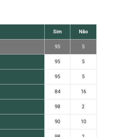
Sim
Não
95
5
95
5
95
5
84
16
98
2
90
10
98
2