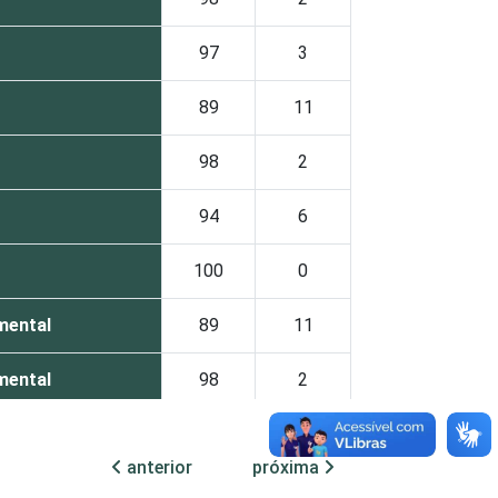
97
3
89
11
98
2
94
6
100
0
mental
89
11
mental
98
2
98
2
anterior
próxima
etic.br), Pesquisa sobre o uso das