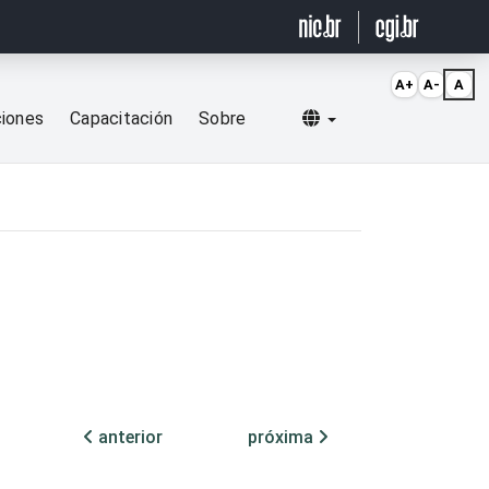
A+
A-
A
Selecionar idioma
ciones
Capacitación
Sobre
anterior
próxima