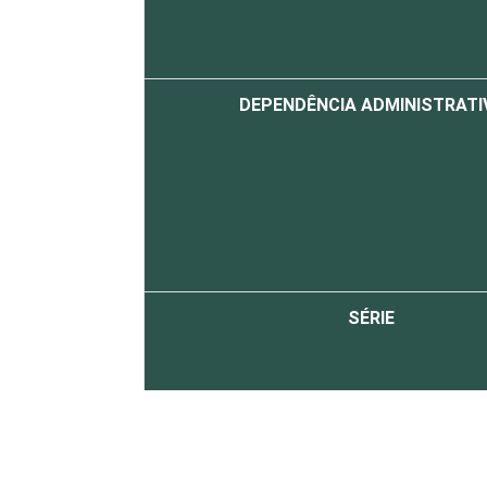
DEPENDÊNCIA ADMINISTRATI
SÉRIE
Fonte: CGI.br/NIC.br, Centro Regional 