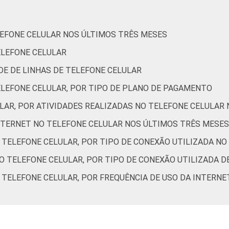
De 35 a 44 anos
72
25
LEFONE CELULAR NOS ÚLTIMOS TRÊS MESES
De 45 a 59 anos
70
26
ELEFONE CELULAR
De 60 anos ou mais
65
26
ADE DE LINHAS DE TELEFONE CELULAR
ELEFONE CELULAR, POR TIPO DE PLANO DE PAGAMENTO
Até 1 SM
79
12
ULAR, POR ATIVIDADES REALIZADAS NO TELEFONE CELULAR
ais de 1 SM até 2 SM
77
18
INTERNET NO TELEFONE CELULAR NOS ÚLTIMOS TRÊS MESES
O TELEFONE CELULAR, POR TIPO DE CONEXÃO UTILIZADA NO
ais de 2 SM até 3 SM
76
22
LO TELEFONE CELULAR, POR TIPO DE CONEXÃO UTILIZADA 
ais de 3 SM até 5 SM
67
32
O TELEFONE CELULAR, POR FREQUÊNCIA DE USO DA INTERNE
ais de 5 SM até 10 SM
60
39
Mais de 10 SM
44
55