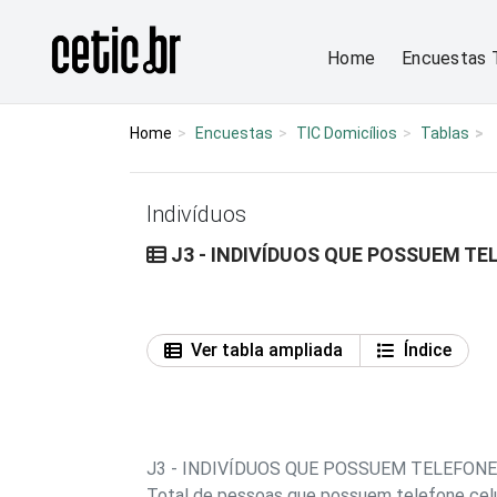
Ir para o conteúdo
Página inicial
Home
Encuestas 
Home
Encuestas
TIC Domicílios
Tablas
Indivíduos
J3 - INDIVÍDUOS QUE POSSUEM TE
Ver tabla ampliada
Índice
J3 - INDIVÍDUOS QUE POSSUEM TELEFON
Total de pessoas que possuem telefone celu