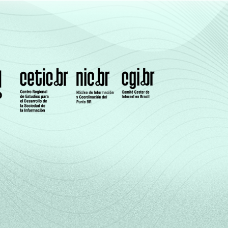
2
2
6
0
2
1
0
0
1
0
3
0
7
2
3
0
5
1