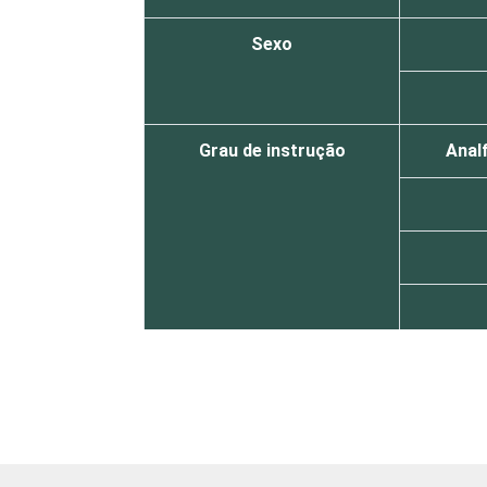
Sexo
Grau de instrução
Analf
Faixa etária