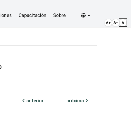
Selecionar idioma
ciones
Capacitación
Sobre
A+
A-
A
O
anterior
próxima