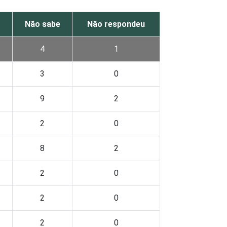
o
Não sabe
Não respondeu
4
1
3
0
9
2
2
0
8
2
2
0
2
0
2
0