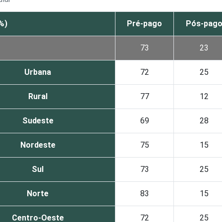
%)
Pré-pago
Pós-pag
73
23
Urbana
72
25
Rural
77
12
Sudeste
69
28
Nordeste
75
15
Sul
73
25
Norte
83
15
Centro-Oeste
72
25