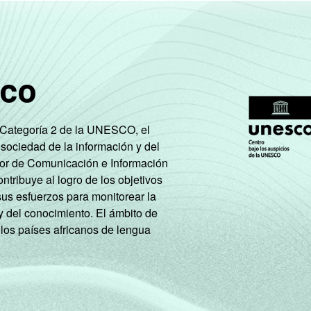
Não tem renda
86
11
Não sabe
75
18
sco
Não respondeu
63
35
A
36
64
e Categoría 2 de la UNESCO, el
 sociedad de la información y del
B
65
34
tor de Comunicación e Información
tribuye al logro de los objetivos
C
76
21
sus esfuerzos para monitorear la
y del conocimiento. El ámbito de
DE
79
12
 los países africanos de lengua
PEA
72
25
Não PEA
75
19