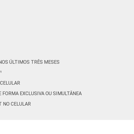
2
1
4
0
7
1
7
2
 NOS ÚLTIMOS TRÊS MESES
4
1
¹
 CELULAR
2
0
DE FORMA EXCLUSIVA OU SIMULTÂNEA
2
0
T NO CELULAR
1
0
0
0