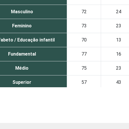
Masculino
72
24
Feminino
73
23
abeto / Educação infantil
70
13
Fundamental
77
16
Médio
75
23
Superior
57
43
De 10 a 15 anos
80
13
De 16 a 24 anos
79
17
De 25 a 34 anos
72
26