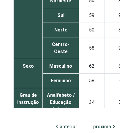
Nordeste
54
87
Sul
59
90
Norte
50
84
Centro-
58
92
Oeste
Sexo
Masculino
62
88
Feminino
58
91
Grau de
Analfabeto /
instrução
Educação
34
75
infantil
Fundamental
36
82
anterior
próxima