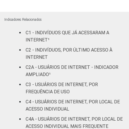
Médio
61
92
Superior
90
95
Indicadores Relacionados
C1 - INDIVÍDUOS QUE JÁ ACESSARAM A
Faixa
De 10 a 15
37
74
INTERNET¹
etária
anos
C2 - INDIVÍDUOS, POR ÚLTIMO ACESSO À
De 16 a 24
INTERNET
67
94
anos
C2A - USUÁRIOS DE INTERNET - INDICADOR
AMPLIADO¹
De 25 a 34
65
93
anos
C3 - USUÁRIOS DE INTERNET, POR
FREQUÊNCIA DE USO
De 35 a 44
63
92
C4 - USUÁRIOS DE INTERNET, POR LOCAL DE
anos
ACESSO INDIVIDUAL
De 45 a 59
C4A - USUÁRIOS DE INTERNET, POR LOCAL DE
57
88
anos
ACESSO INDIVIDUAL MAIS FREQUENTE