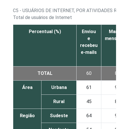
C5 - USUÁRIOS DE INTERNET, POR ATIVIDADES REAL
Total de usuários de Internet
Percentual (%)
Enviou
Mandou
e
mensagen
recebeu
e-mails
TOTAL
60
89
Área
Urbana
61
90
Rural
45
82
Região
Sudeste
64
91