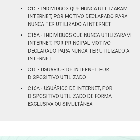
Mais de 10
C15 - INDIVÍDUOS QUE NUNCA UTILIZARAM
91
97
SM
INTERNET, POR MOTIVO DECLARADO PARA
NUNCA TER UTILIZADO A INTERNET
Não tem
45
75
C15A - INDIVÍDUOS QUE NUNCA UTILIZARAM
renda
INTERNET, POR PRINCIPAL MOTIVO
DECLARADO PARA NUNCA TER UTILIZADO A
Não sabe
62
89
INTERNET
Não
C16 - USUÁRIOS DE INTERNET, POR
65
88
respondeu
DISPOSITIVO UTILIZADO
C16A - USUÁRIOS DE INTERNET, POR
Classe
A
94
98
DISPOSITIVO UTILIZADO DE FORMA
social
EXCLUSIVA OU SIMULTÂNEA
B
74
95
C
54
88
DE
43
83