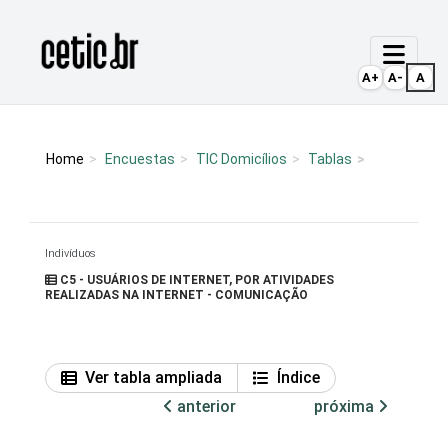
Ir para o conteúdo
Página inicial
A+
A-
A
Home
Encuestas
TIC Domicílios
Tablas
Indivíduos
C5 - USUÁRIOS DE INTERNET, POR ATIVIDADES
REALIZADAS NA INTERNET - COMUNICAÇÃO
Ver tabla ampliada
Índice
anterior
próxima