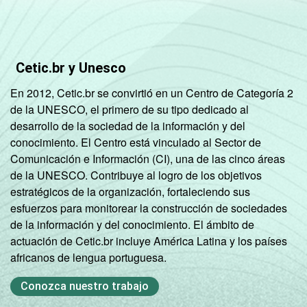
Condição
PEA
65
92
de
atividade
Não PEA
45
82
Cetic.br y Unesco
En 2012, Cetic.br se convirtió en un Centro de Categoría 2
Fonte: CGI.br/NIC.br, Centro Regional de
de la UNESCO, el primero de su tipo dedicado al
Estudos para o Desenvolvimento da
desarrollo de la sociedad de la información y del
Sociedade da Informação (Cetic.br),
conocimiento. El Centro está vinculado al Sector de
Pesquisa sobre o Uso das Tecnologias de
Comunicación e Información (CI), una de las cinco áreas
Informação e Comunicação nos domicílios
de la UNESCO. Contribuye al logro de los objetivos
brasileiros - TIC Domicílios 2016.
estratégicos de la organización, fortaleciendo sus
esfuerzos para monitorear la construcción de sociedades
de la información y del conocimiento. El ámbito de
actuación de Cetic.br incluye América Latina y los países
africanos de lengua portuguesa.
Conozca nuestro trabajo