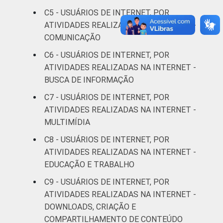
C5 - USUÁRIOS DE INTERNET, POR
De 60 anos
57
83
ATIVIDADES REALIZADAS NA INTERNET -
ou mais
COMUNICAÇÃO
Renda
Até 1 SM
42
82
C6 - USUÁRIOS DE INTERNET, POR
Familiar
ATIVIDADES REALIZADAS NA INTERNET -
Mais de 1
BUSCA DE INFORMAÇÃO
50
88
SM até 2 SM
C7 - USUÁRIOS DE INTERNET, POR
ATIVIDADES REALIZADAS NA INTERNET -
Mais de 2
61
91
MULTIMÍDIA
SM até 3 SM
C8 - USUÁRIOS DE INTERNET, POR
Mais de 3
ATIVIDADES REALIZADAS NA INTERNET -
69
94
SM até 5 SM
EDUCAÇÃO E TRABALHO
C9 - USUÁRIOS DE INTERNET, POR
Mais de 5
ATIVIDADES REALIZADAS NA INTERNET -
SM até 10
80
93
DOWNLOADS, CRIAÇÃO E
SM
COMPARTILHAMENTO DE CONTEÚDO