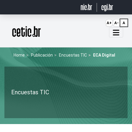
Ir para o conteúdo
A+
A-
A
Página inicial
Home
Publicación
Encuestas TIC
ECA Digital
Encuestas TIC