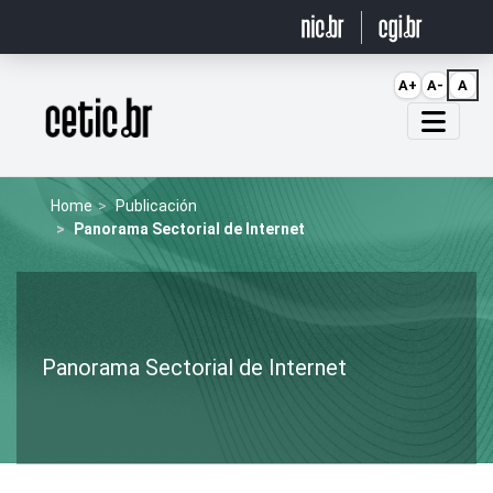
Ir para o conteúdo
A+
A-
A
Página inicial
Home
Publicación
Panorama Sectorial de Internet
Panorama Sectorial de Internet