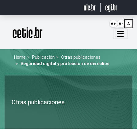
Ir para o conteúdo
A+
A-
A
Página inicial
Home
Publicación
Otras publicaciones
Seguridad digital y protección de derechos
Otras publicaciones