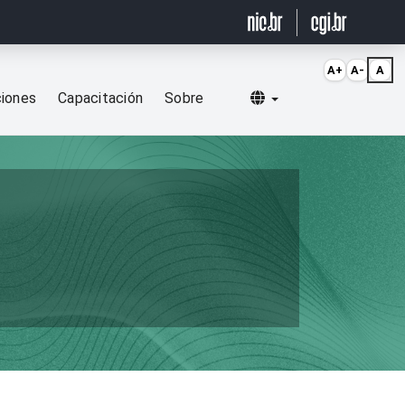
A+
A-
A
Selecionar idioma
ciones
Capacitación
Sobre