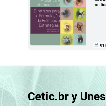
políti
01 
Cetic.br y Une