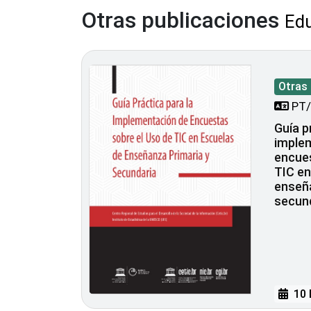
Otras publicaciones
Edu
Otras
PT/
Guía p
imple
encues
TIC en
enseña
secun
10 