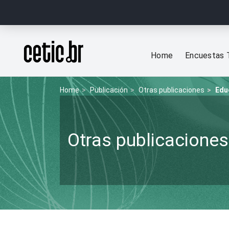
Ir para o conteúdo
Página inicial
Home
Encuestas 
Home
Publicación
Otras publicaciones
Edu
Otras publicaciones