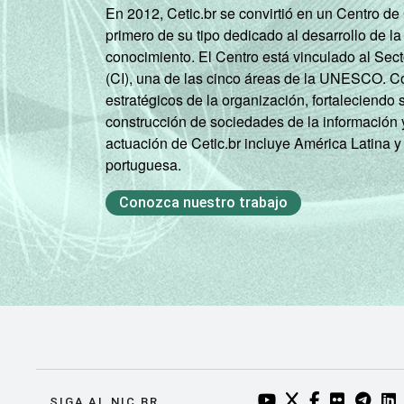
En 2012, Cetic.br se convirtió en un Centro d
primero de su tipo dedicado al desarrollo de la
conocimiento. El Centro está vinculado al Sec
(CI), una de las cinco áreas de la UNESCO. Con
estratégicos de la organización, fortaleciendo 
construcción de sociedades de la información 
actuación de Cetic.br incluye América Latina y
portuguesa.
Conozca nuestro trabajo
YOUTUBE DO NIC.BR
TWITTER DO NIC
FACEBOOK DO
FLICKR DO
TELEGR
LI
SIGA AL NIC.BR