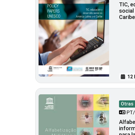
TIC, e
social
Caribe
12 
Otras
PT/
Alfabe
inform
para l