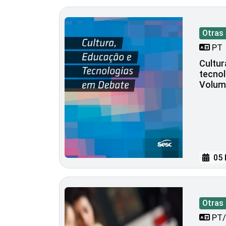
Otras
PT
Cultur
tecnol
Volum
05 
Otras
PT/