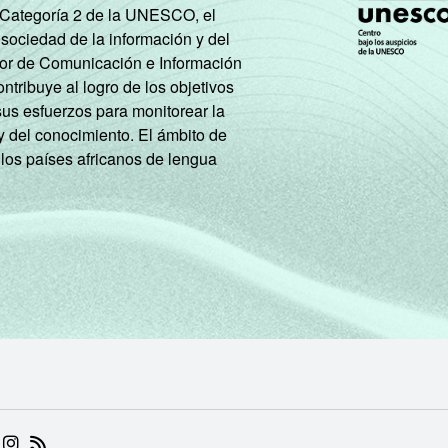
e Categoría 2 de la UNESCO, el
 sociedad de la información y del
tor de Comunicación e Información
tribuye al logro de los objetivos
sus esfuerzos para monitorear la
y del conocimiento. El ámbito de
 los países africanos de lengua
 (ABRE EM NOVA ABA)
.BR (ABRE EM NOVA ABA)
 NIC.BR (ABRE EM NOVA ABA)
 NIC.BR (ABRE EM NOVA ABA)
AM DO NIC.BR (ABRE EM NOVA ABA)
NKEDIN DO NIC.BR (ABRE EM NOVA ABA)
INSTAGRAM DO NIC.BR (ABRE EM NOVA ABA)
RSS DO NIC.BR (ABRE EM NOVA ABA)