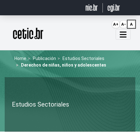
Ir para o conteúdo
A+
A-
A
Página inicial
Home
Publicación
Estudios Sectoriales
Derechos de niñas, niños y adolescentes
Estudios Sectoriales