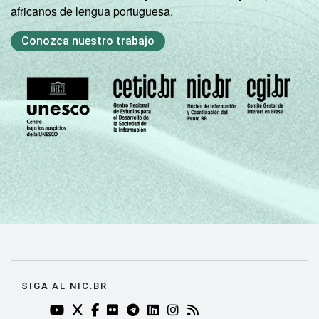
africanos de lengua portuguesa.
Conozca nuestro trabajo
SIGA AL NIC.BR
YOUTUBE DO NIC.BR (ABRE EM NOVA ABA)
TWITTER DO NIC.BR (ABRE EM NOVA ABA)
FACEBOOK DO NIC.BR (ABRE EM NOVA AB
FLICKR DO NIC.BR (ABRE EM NOVA AB
TELEGRAM DO NIC.BR (ABRE EM N
LINKEDIN DO NIC.BR (ABRE EM
INSTAGRAM DO NIC.BR (AB
RSS DO NIC.BR (ABRE 