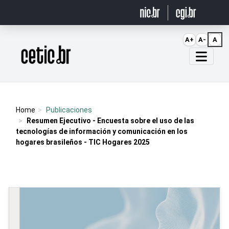
Ir para o conteúdo
A+
A-
A
Página inicial
Home
Publicaciones
Resumen Ejecutivo - Encuesta sobre el uso de las
tecnologías de información y comunicación en los
hogares brasileños - TIC Hogares 2025