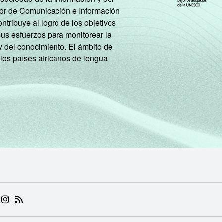
tor de Comunicación e Información
tribuye al logro de los objetivos
sus esfuerzos para monitorear la
y del conocimiento. El ámbito de
 los países africanos de lengua
 (ABRE EM NOVA ABA)
.BR (ABRE EM NOVA ABA)
 NIC.BR (ABRE EM NOVA ABA)
 NIC.BR (ABRE EM NOVA ABA)
AM DO NIC.BR (ABRE EM NOVA ABA)
NKEDIN DO NIC.BR (ABRE EM NOVA ABA)
INSTAGRAM DO NIC.BR (ABRE EM NOVA ABA)
RSS DO NIC.BR (ABRE EM NOVA ABA)