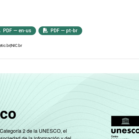
PDF — en-us
PDF — pt-br
tic.br|NIC.br
sco
e Categoría 2 de la UNESCO, el
 sociedad de la información y del