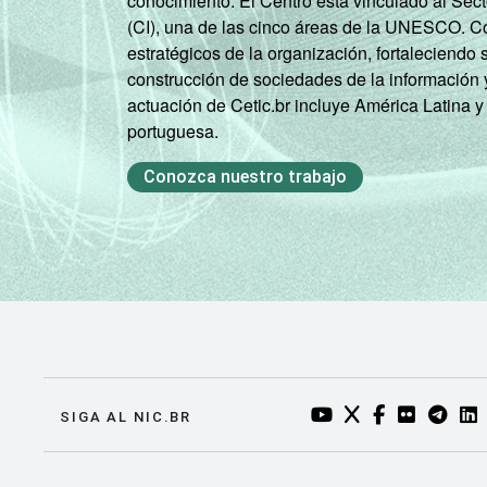
conocimiento. El Centro está vinculado al Sec
(CI), una de las cinco áreas de la UNESCO. Con
estratégicos de la organización, fortaleciendo 
construcción de sociedades de la información 
actuación de Cetic.br incluye América Latina y
portuguesa.
Conozca nuestro trabajo
YOUTUBE DO NIC.BR
TWITTER DO NIC
FACEBOOK DO
FLICKR DO
TELEGR
LI
SIGA AL NIC.BR