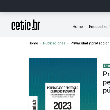
Ir para o conteúdo
Página inicial
Home
Encuestas 
Home
Publicaciones
Privacidad y protección
Enc
Pr
pe
pú