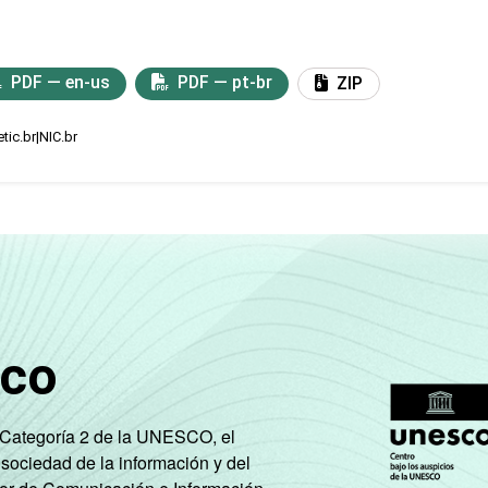
PDF — en-us
PDF — pt-br
ZIP
tic.br|NIC.br
sco
e Categoría 2 de la UNESCO, el
 sociedad de la información y del