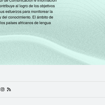
tor de Comunicación e Información
tribuye al logro de los objetivos
sus esfuerzos para monitorear la
y del conocimiento. El ámbito de
 los países africanos de lengua
 (ABRE EM NOVA ABA)
.BR (ABRE EM NOVA ABA)
 NIC.BR (ABRE EM NOVA ABA)
 NIC.BR (ABRE EM NOVA ABA)
AM DO NIC.BR (ABRE EM NOVA ABA)
NKEDIN DO NIC.BR (ABRE EM NOVA ABA)
INSTAGRAM DO NIC.BR (ABRE EM NOVA ABA)
RSS DO NIC.BR (ABRE EM NOVA ABA)