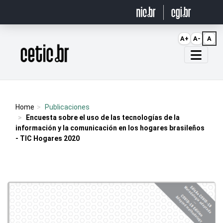
Ir para o conteúdo
A+
A-
A
Página inicial
Home
Publicaciones
Encuesta sobre el uso de las tecnologías de la
información y la comunicación en los hogares brasileños
- TIC Hogares 2020