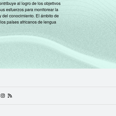
tribuye al logro de los objetivos
sus esfuerzos para monitorear la
y del conocimiento. El ámbito de
 los países africanos de lengua
 (ABRE EM NOVA ABA)
.BR (ABRE EM NOVA ABA)
 NIC.BR (ABRE EM NOVA ABA)
 NIC.BR (ABRE EM NOVA ABA)
AM DO NIC.BR (ABRE EM NOVA ABA)
NKEDIN DO NIC.BR (ABRE EM NOVA ABA)
INSTAGRAM DO NIC.BR (ABRE EM NOVA ABA)
RSS DO NIC.BR (ABRE EM NOVA ABA)