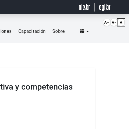
A+
A-
A
Selecionar idioma
ciones
Capacitación
Sobre
cativa y competencias