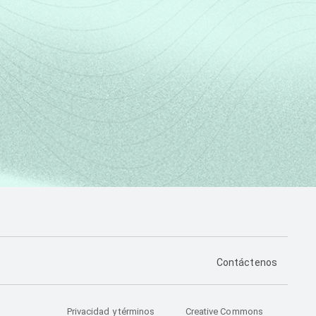
PÁGINA DE CONTA
Contáctenos
Privacidad y términos
Creative Commons