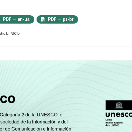
PDF — en-us
PDF — pt-br
tic.br|NIC.br
sco
e Categoría 2 de la UNESCO, el
 sociedad de la información y del
tor de Comunicación e Información