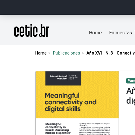
Ir para o conteúdo
Página inicial
Home
Encuestas 
Home
Publicaciones
Año XVI - N. 3 - Conecti
Pan
Añ
di