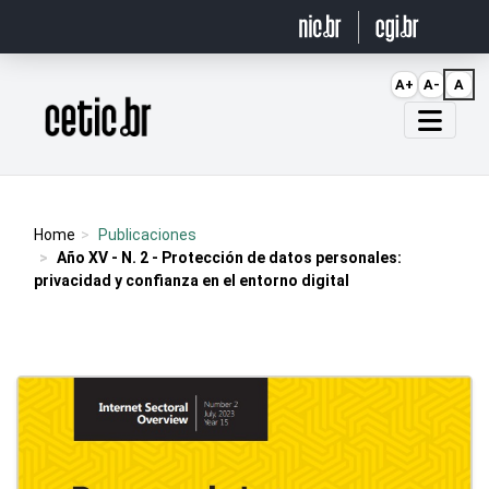
Ir para o conteúdo
A+
A-
A
Página inicial
Home
Publicaciones
Año XV - N. 2 - Protección de datos personales:
privacidad y confianza en el entorno digital