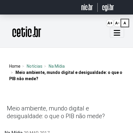
Ir para o conteúdo
A+
A-
A
Página inicial
Home
Notícias
Na Mídia
Meio ambiente, mundo digital e desigualdade: o que o
PIB não mede?
Meio ambiente, mundo digital e
desigualdade: o que o PIB não mede?
Na Mídia
20 MAR 2017