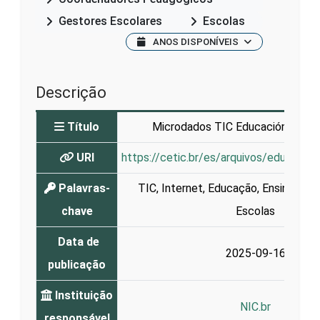
Gestores Escolares
Escolas
ANOS DISPONÍVEIS
Descrição
Título
Microdados TIC Educación 2024 
URI
https://cetic.br/es/arquivos/educacao
Palavras-
TIC
,
Internet
,
Educação
,
Ensino
,
Apr
chave
Escolas
Data de
2025-09-16
publicação
Instituição
NIC.br
responsável