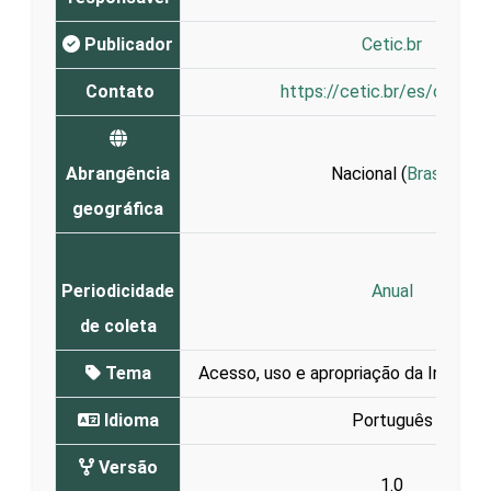
Publicador
Cetic.br
Contato
https://cetic.br/es/contat
Abrangência
Nacional (
Brasil
)
geográfica
Periodicidade
Anual
de coleta
Tema
Acesso, uso e apropriação da Internet
Idioma
Português
Versão
1.0