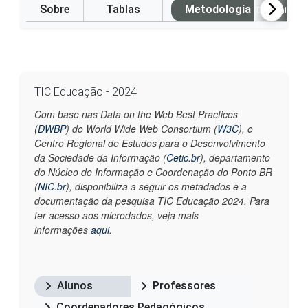
Sobre
Tablas
Metodología
(Disponible e
TIC Educação - 2024
Com base nas Data on the Web Best Practices
(
DWBP
) do World Wide Web Consortium (
W3C
), o
Centro Regional de Estudos para o Desenvolvimento
da Sociedade da Informação (
Cetic.br
), departamento
do Núcleo de Informação e Coordenação do Ponto BR
(
NIC.br
), disponibiliza a seguir os metadados e a
documentação da pesquisa TIC Educação 2024. Para
ter acesso aos microdados, veja mais
informações
aqui
.
Alunos
Professores
Coordenadores Pedagógicos