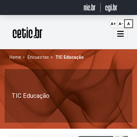
Ir para o conteúdo
A+
A-
A
Página inicial
Home
Encuestas
TIC Educação
TIC Educação