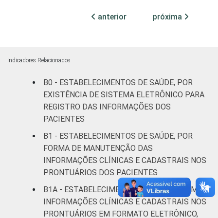
anterior
próxima
Com
internação
65
(até 50
leitos)
Indicadores Relacionados
Com
B0 - ESTABELECIMENTOS DE SAÚDE, POR
internação
EXISTÊNCIA DE SISTEMA ELETRÔNICO PARA
77
(mais de
REGISTRO DAS INFORMAÇÕES DOS
50 leitos)
PACIENTES
B1 - ESTABELECIMENTOS DE SAÚDE, POR
Serviço de
FORMA DE MANUTENÇÃO DAS
apoio à
82
INFORMAÇÕES CLÍNICAS E CADASTRAIS NOS
diagnose e
PRONTUÁRIOS DOS PACIENTES
terapia
B1A - ESTABELECIMENTOS DE SAÚDE COM
LOCALIZAÇÃO
Capital
81
INFORMAÇÕES CLÍNICAS E CADASTRAIS NOS
PRONTUÁRIOS EM FORMATO ELETRÔNICO,