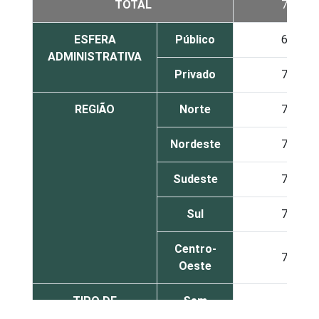
TOTAL
73
ESFERA
Público
65
ADMINISTRATIVA
Privado
78
REGIÃO
Norte
74
Nordeste
70
Sudeste
75
Sul
73
Centro-
74
Oeste
TIPO DE
Sem
72
ESTABELECIMENTO
internação