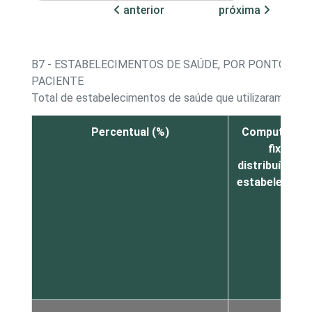
anterior
próxima
B7 - ESTABELECIMENTOS DE SAÚDE, POR PONTOS D
PACIENTE
Total de estabelecimentos de saúde que utilizaram a In
Percentual (%)
Computador
fixos
distribuídos p
estabelecime