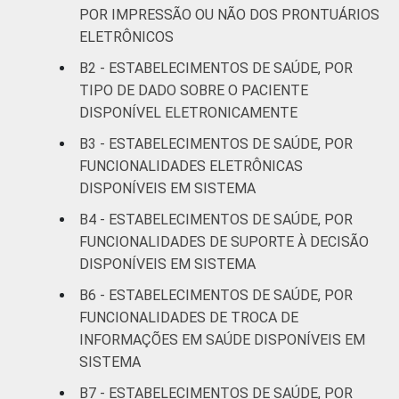
Interior
71
POR IMPRESSÃO OU NÃO DOS PRONTUÁRIOS
ELETRÔNICOS
¹Cada item apresentado se refere apenas
B2 - ESTABELECIMENTOS DE SAÚDE, POR
aos resultados da alternativa "Sim".
TIPO DE DADO SOBRE O PACIENTE
DISPONÍVEL ELETRONICAMENTE
Fonte: CGI.br/NIC.br, Centro Regional de
Estudos para o Desenvolvimento da
B3 - ESTABELECIMENTOS DE SAÚDE, POR
Sociedade da Informação (Cetic.br),
FUNCIONALIDADES ELETRÔNICAS
Pesquisa sobre o uso das Tecnologias de
DISPONÍVEIS EM SISTEMA
Informação e Comunicação nos
B4 - ESTABELECIMENTOS DE SAÚDE, POR
estabelecimentos de saúde brasileiros - TIC
Saúde 2016.
FUNCIONALIDADES DE SUPORTE À DECISÃO
DISPONÍVEIS EM SISTEMA
B6 - ESTABELECIMENTOS DE SAÚDE, POR
FUNCIONALIDADES DE TROCA DE
INFORMAÇÕES EM SAÚDE DISPONÍVEIS EM
SISTEMA
B7 - ESTABELECIMENTOS DE SAÚDE, POR