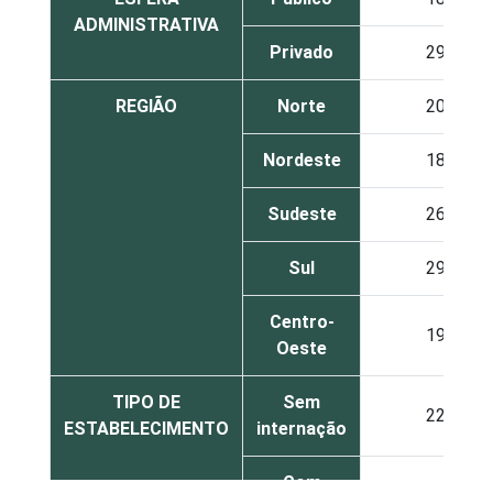
ADMINISTRATIVA
Privado
29
REGIÃO
Norte
20
Nordeste
18
Sudeste
26
Sul
29
Centro-
19
Oeste
TIPO DE
Sem
22
ESTABELECIMENTO
internação
Com