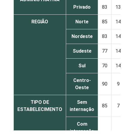
Privado
83
13
REGIÃO
Norte
85
14
Nordeste
83
14
Sudeste
77
14
Sul
70
14
Centro-
90
9
Oeste
TIPO DE
Sem
85
7
ESTABELECIMENTO
internação
Com
internação