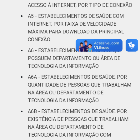
Estudos para o Desenvolvimento da
ACESSO À INTERNET, POR TIPO DE CONEXÃO
Sociedade da Informação (Cetic.br),
A5 - ESTABELECIMENTOS DE SAÚDE COM
Pesquisa sobre o uso das Tecnologias de
INTERNET, POR FAIXA DE VELOCIDADE
Informação e Comunicação nos
MÁXIMA PARA DOWNLOAD DA PRINCIPAL
estabelecimentos de saúde brasileiros - TIC
Saúde 2016.
CONEXÃO
A6 - ESTABELECIMENTOS DE SAÚDE QUE
POSSUEM DEPARTAMENTO OU ÁREA DE
TECNOLOGIA DA INFORMAÇÃO
A6A - ESTABELECIMENTOS DE SAÚDE, POR
QUANTIDADE DE PESSOAS QUE TRABALHAM
NA ÁREA OU DEPARTAMENTO DE
TECNOLOGIA DA INFORMAÇÃO
A6B - ESTABELECIMENTOS DE SAÚDE, POR
EXISTÊNCIA DE PESSOAS QUE TRABALHAM
NA ÁREA OU DEPARTAMENTO DE
TECNOLOGIA DA INFORMAÇÃO COM