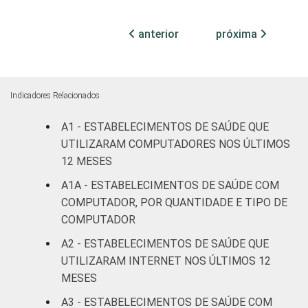
74
23
(até 50
leitos)
anterior
próxima
Com
internação
52
31
1
(mais de
Indicadores Relacionados
50 leitos)
A1 - ESTABELECIMENTOS DE SAÚDE QUE
Serviço de
UTILIZARAM COMPUTADORES NOS ÚLTIMOS
apoio à
12 MESES
79
17
diagnose e
A1A - ESTABELECIMENTOS DE SAÚDE COM
terapia
COMPUTADOR, POR QUANTIDADE E TIPO DE
COMPUTADOR
LOCALIZAÇÃO
Capital
72
19
A2 - ESTABELECIMENTOS DE SAÚDE QUE
Interior
83
10
UTILIZARAM INTERNET NOS ÚLTIMOS 12
MESES
Fonte: CGI.br/NIC.br, Centro Regional de
A3 - ESTABELECIMENTOS DE SAÚDE COM