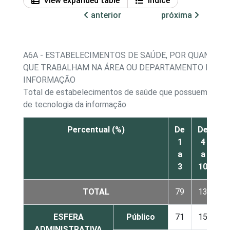
View expanded table
Índice
anterior
próxima
A6A - ESTABELECIMENTOS DE SAÚDE, POR QUANTIDA
QUE TRABALHAM NA ÁREA OU DEPARTAMENTO DE TE
INFORMAÇÃO
Total de estabelecimentos de saúde que possuem depar
de tecnologia da informação
Percentual (%)
De
De
Ma
1
4
d
a
a
1
3
10
TOTAL
79
13
ESFERA
Público
71
15
ADMINISTRATIVA