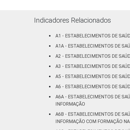
internação
(mais de
50 leitos)
Indicadores Relacionados
Serviço de
A1 - ESTABELECIMENTOS DE SAÚ
apoio à
diagnose e
A1A - ESTABELECIMENTOS DE S
terapia
A2 - ESTABELECIMENTOS DE SAÚ
A3 - ESTABELECIMENTOS DE SAÚD
LOCALIZAÇÃO
Capital
A5 - ESTABELECIMENTOS DE SAÚ
Interior
A6 - ESTABELECIMENTOS DE SAÚ
Fonte: CGI.br/NIC.br, Centro Regional 
A6A - ESTABELECIMENTOS DE SA
Tecnologias de Informação e Comunica
INFORMAÇÃO
A6B - ESTABELECIMENTOS DE SA
INFORMAÇÃO COM FORMAÇÃO NA 