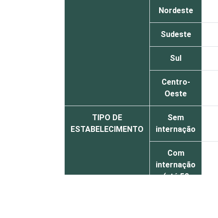
Nordeste
Sudeste
Sul
Centro-
Oeste
TIPO DE
Sem
ESTABELECIMENTO
internação
Com
internação
(até 50
leitos)
Com