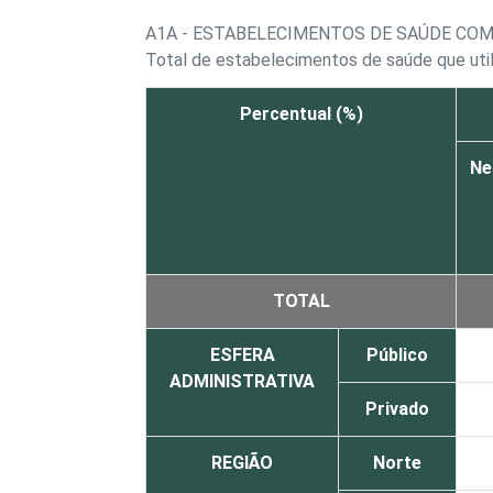
A1A - ESTABELECIMENTOS DE SAÚDE CO
Total de estabelecimentos de saúde que ut
Percentual (%)
Ne
TOTAL
ESFERA
Público
ADMINISTRATIVA
Privado
REGIÃO
Norte