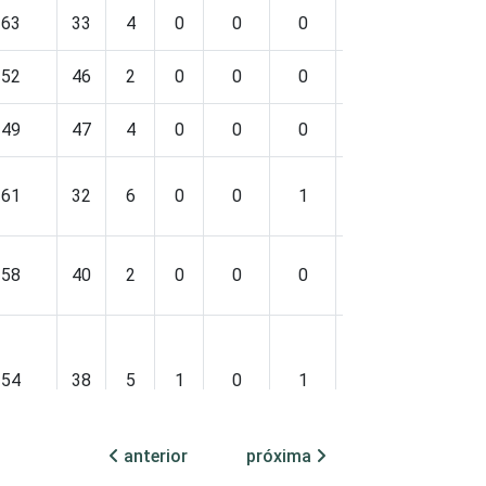
63
33
4
0
0
0
0
52
46
2
0
0
0
0
49
47
4
0
0
0
0
61
32
6
0
0
1
0
58
40
2
0
0
0
0
54
38
5
1
0
1
0
anterior
próxima