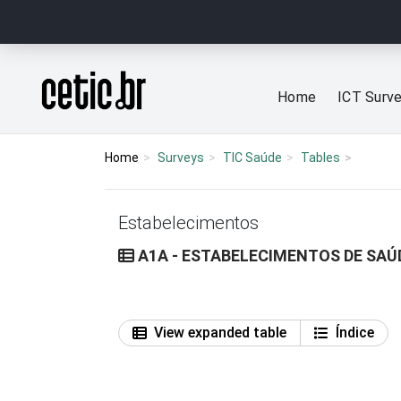
Ir para o conteúdo
Página inicial
Home
ICT Surv
Home
Surveys
TIC Saúde
Tables
Estabelecimentos
A1A - ESTABELECIMENTOS DE SA
View expanded table
Índice