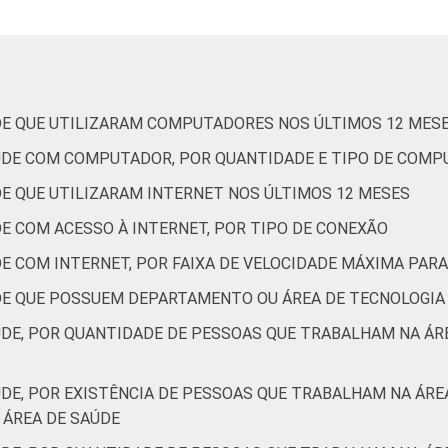
0
9
20
7
62
3
0
DE QUE UTILIZARAM COMPUTADORES NOS ÚLTIMOS 12 MES
2
60
28
3
6
0
0
AÚDE COM COMPUTADOR, POR QUANTIDADE E TIPO DE COM
DE QUE UTILIZARAM INTERNET NOS ÚLTIMOS 12 MESES
E COM ACESSO À INTERNET, POR TIPO DE CONEXÃO
1
36
44
5
13
1
0
DE COM INTERNET, POR FAIXA DE VELOCIDADE MÁXIMA PA
3
64
28
2
3
0
0
DE QUE POSSUEM DEPARTAMENTO OU ÁREA DE TECNOLOGIA
de Estudos para o Desenvolvimento da Sociedade da Informação 
ÚDE, POR QUANTIDADE DE PESSOAS QUE TRABALHAM NA Á
ção nos estabelecimentos de saúde brasileiros - TIC Saúde 20
ÚDE, POR EXISTÊNCIA DE PESSOAS QUE TRABALHAM NA ÁR
ÁREA DE SAÚDE