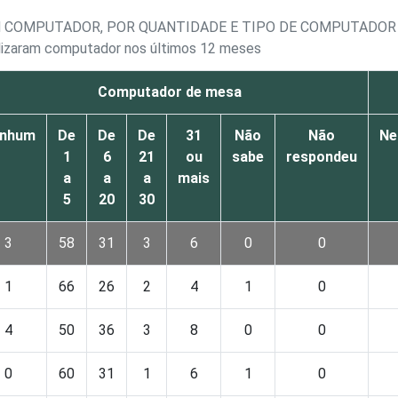
M COMPUTADOR, POR QUANTIDADE E TIPO DE COMPUTADOR
ilizaram computador nos últimos 12 meses
Computador de mesa
nhum
De
De
De
31
Não
Não
Ne
1
6
21
ou
sabe
respondeu
a
a
a
mais
5
20
30
3
58
31
3
6
0
0
1
66
26
2
4
1
0
4
50
36
3
8
0
0
0
60
31
1
6
1
0