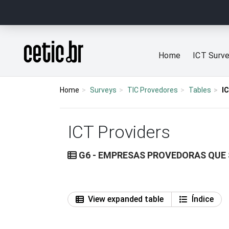
Ir para o conteúdo
Página inicial
Home
ICT Surv
Home
Surveys
TIC Provedores
Tables
I
ICT Providers
G6 - EMPRESAS PROVEDORAS QUE 
View expanded table
Índice