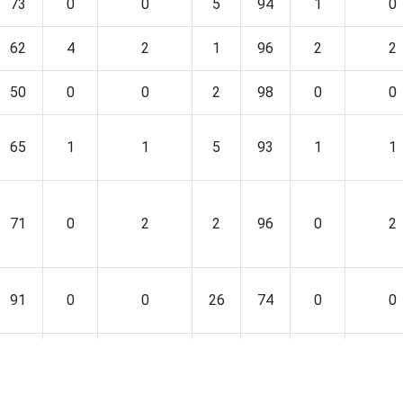
73
0
0
5
94
1
0
62
4
2
1
96
2
2
50
0
0
2
98
0
0
65
1
1
5
93
1
1
71
0
2
2
96
0
2
91
0
0
26
74
0
0
68
0
0
4
96
0
0