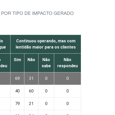
 POR TIPO DE IMPACTO GERADO
do
Continuou operando, mas com
que
lentidão maior para os clientes
o
Sim
Não
Não
Não
ndeu
sabe
respondeu
69
31
0
0
40
60
0
0
79
21
0
0