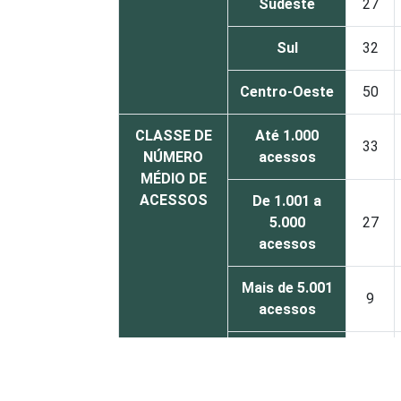
Sudeste
27
Sul
32
Centro-Oeste
50
CLASSE DE
Até 1.000
33
NÚMERO
acessos
MÉDIO DE
ACESSOS
De 1.001 a
5.000
27
acessos
Mais de 5.001
9
acessos
Sem
informação
32
de acessos