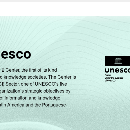
68
1
0
4
95
1
0
nesco
70
0
0
5
94
0
0
enter, the first of its kind
nd knowledge societies. The Center is
CI) Sector, one of UNESCO’s five
ganization’s strategic objectives by
ng of information and knowledge
97
0
0
3
97
0
0
Latin America and the Portuguese-
63
10
0
11
79
10
0