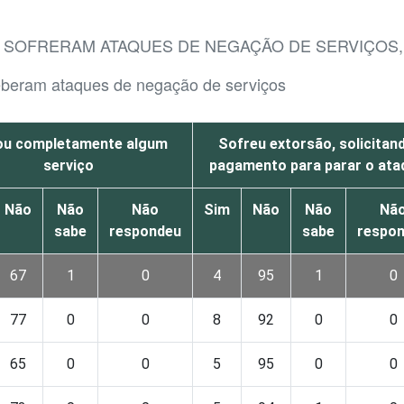
 SOFRERAM ATAQUES DE NEGAÇÃO DE SERVIÇOS,
eberam ataques de negação de serviços
ou completamente algum
Sofreu extorsão, solicitan
serviço
pagamento para parar o ata
Não
Não
Não
Sim
Não
Não
Nã
sabe
respondeu
sabe
respo
67
1
0
4
95
1
0
77
0
0
8
92
0
0
65
0
0
5
95
0
0