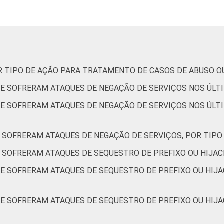
69
4
0
6
89
4
0
59
0
1
4
95
0
1
R TIPO DE AÇÃO PARA TRATAMENTO DE CASOS DE ABUSO O
E SOFRERAM ATAQUES DE NEGAÇÃO DE SERVIÇOS NOS ÚLT
68
1
0
2
98
0
0
E SOFRERAM ATAQUES DE NEGAÇÃO DE SERVIÇOS NOS ÚLTI
 SOFRERAM ATAQUES DE NEGAÇÃO DE SERVIÇOS, POR TIPO
76
0
0
10
88
2
0
 SOFRERAM ATAQUES DE SEQUESTRO DE PREFIXO OU HIJAC
E SOFRERAM ATAQUES DE SEQUESTRO DE PREFIXO OU HIJA
70
0
0
3
96
0
0
E SOFRERAM ATAQUES DE SEQUESTRO DE PREFIXO OU HIJA
61
0
1
4
95
0
1