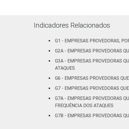
CLASSE DE
Sem
27
NÚMERO DE
informação
Indicadores Relacionados
CLIENTES
Menos de
40
1.000 clientes
G1 - EMPRESAS PROVEDORAS, PO
G2A - EMPRESAS PROVEDORAS QU
De 1.001 a
31
G3A - EMPRESAS PROVEDORAS QU
3.000 clientes
ATAQUES
De 3.001 a
G6 - EMPRESAS PROVEDORAS QUE
24
6.000 clientes
G7 - EMPRESAS PROVEDORAS QUE
Mais de 6.000
G7A - EMPRESAS PROVEDORAS QU
30
clientes
FREQUÊNCIA DOS ATAQUES
G7B - EMPRESAS PROVEDORAS QU
PORTE DO
Micro (até 9
PROVEDOR
pessoas
38