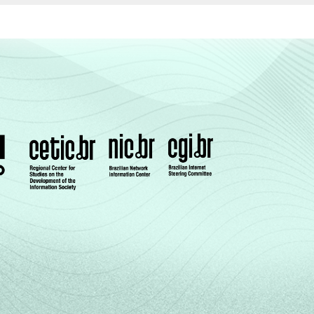
74
26
0
0
70
30
0
0
61
39
0
0
74
16
10
0