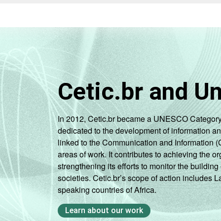
ocupadas)
Pequena (de
10 a 49
31
pessoas
ocupadas)
Cetic.br and U
Média (de 50
a 249
30
pessoas
In 2012, Cetic.br became a UNESCO Category 2 C
ocupadas)
dedicated to the development of information a
linked to the Communication and Information (
Grande (mais
areas of work. It contributes to achieving the or
de 250
strengthening its efforts to monitor the buildi
3
pessoas
societies. Cetic.br’s scope of action includes 
ocupadas)
speaking countries of Africa.
Sem
Learn about our work
26
informações