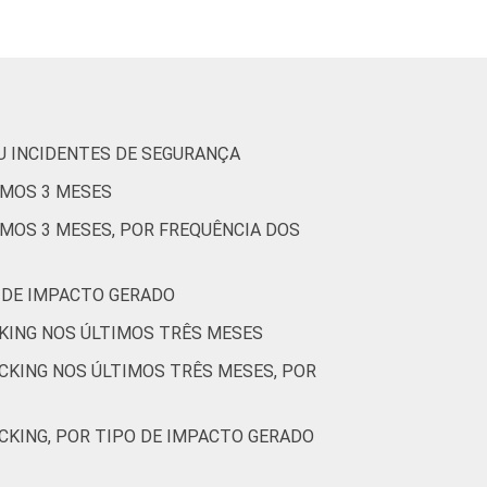
68
27
4
0
67
32
0
1
U INCIDENTES DE SEGURANÇA
IMOS 3 MESES
72
28
0
0
MOS 3 MESES, POR FREQUÊNCIA DOS
 DE IMPACTO GERADO
68
32
0
0
KING NOS ÚLTIMOS TRÊS MESES
CKING NOS ÚLTIMOS TRÊS MESES, POR
68
32
0
0
CKING, POR TIPO DE IMPACTO GERADO
62
37
0
1