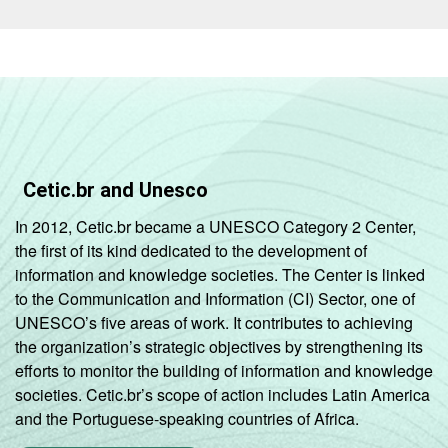
Média (de 50
a 249
13
28
pessoas
ocupadas)
Grande
(mais de 250
13
28
pessoas
Cetic.br and Unesco
ocupadas)
In 2012, Cetic.br became a UNESCO Category 2 Center,
the first of its kind dedicated to the development of
Sem
13
13
information and knowledge societies. The Center is linked
informações
to the Communication and Information (CI) Sector, one of
UNESCO’s five areas of work. It contributes to achieving
Fonte: Núcleo de Informação e Coordenação
the organization’s strategic objectives by strengthening its
do Ponto BR. (2025). Pesquisa sobre o setor
efforts to monitor the building of information and knowledge
de provimento de serviços de Internet no
societies. Cetic.br’s scope of action includes Latin America
Brasil: TIC Provedores 2024 [Tabelas].
and the Portuguese-speaking countries of Africa.