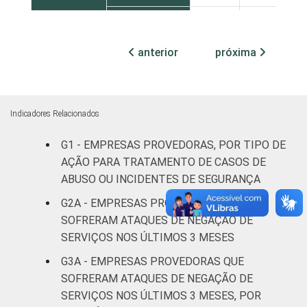
Mais de
5.001
0
61
anterior
próxima
acessos
Sem
informação
8
27
Indicadores Relacionados
de acessos
G1 - EMPRESAS PROVEDORAS, POR TIPO DE
CLASSE
Sem
AÇÃO PARA TRATAMENTO DE CASOS DE
26
14
DE
informação
ABUSO OU INCIDENTES DE SEGURANÇA
NÚMERO
G2A - EMPRESAS PROVEDORAS QUE
DE
Menos de
SOFRERAM ATAQUES DE NEGAÇÃO DE
CLIENTES
1.000
13
29
SERVIÇOS NOS ÚLTIMOS 3 MESES
clientes
G3A - EMPRESAS PROVEDORAS QUE
De 1.001 a
SOFRERAM ATAQUES DE NEGAÇÃO DE
3.000
9
30
SERVIÇOS NOS ÚLTIMOS 3 MESES, POR
clientes