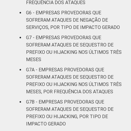
FREQUÊNCIA DOS ATAQUES
G6 - EMPRESAS PROVEDORAS QUE
De 3.001 a
SOFRERAM ATAQUES DE NEGAÇÃO DE
6.000
10
19
SERVIÇOS, POR TIPO DE IMPACTO GERADO
clientes
G7 - EMPRESAS PROVEDORAS QUE
Mais de
SOFRERAM ATAQUES DE SEQUESTRO DE
6.000
14
28
PREFIXO OU HIJACKING NOS ÚLTIMOS TRÊS
clientes
MESES
G7A - EMPRESAS PROVEDORAS QUE
PORTE DO
Micro (até 9
SOFRERAM ATAQUES DE SEQUESTRO DE
PROVEDOR
pessoas
9
31
PREFIXO OU HIJACKING NOS ÚLTIMOS TRÊS
ocupadas)
MESES, POR FREQUÊNCIA DOS ATAQUES
Pequena (de
G7B - EMPRESAS PROVEDORAS QUE
10 a 49
SOFRERAM ATAQUES DE SEQUESTRO DE
15
24
pessoas
PREFIXO OU HIJACKING, POR TIPO DE
ocupadas)
IMPACTO GERADO