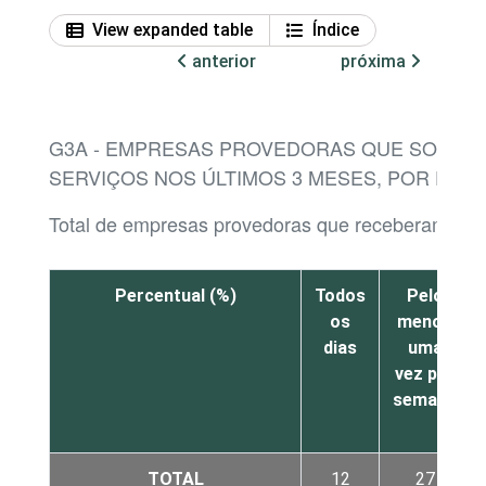
View expanded table
Índice
anterior
próxima
G3A - EMPRESAS PROVEDORAS QUE SOFRE
SERVIÇOS NOS ÚLTIMOS 3 MESES, POR FRE
Total de empresas provedoras que receberam ata
Percentual (%)
Todos
Pelo
os
menos
dias
uma
vez por
semana
TOTAL
12
27