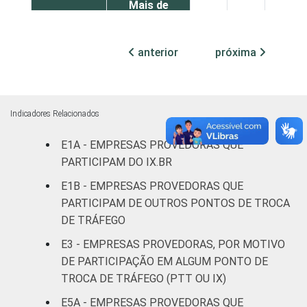
Mais de
5.001
65
4
0
acessos
anterior
próxima
Sem
informação
23
4
1
de acessos
Indicadores Relacionados
CLASSE
Sem
E1A - EMPRESAS PROVEDORAS QUE
23
8
3
DE
informação
PARTICIPAM DO IX.BR
NÚMERO
E1B - EMPRESAS PROVEDORAS QUE
DE
Menos de
PARTICIPAM DE OUTROS PONTOS DE TROCA
CLIENTES
1.000
16
3
1
DE TRÁFEGO
clientes
E3 - EMPRESAS PROVEDORAS, POR MOTIVO
De 1.001 a
DE PARTICIPAÇÃO EM ALGUM PONTO DE
3.000
31
4
2
TROCA DE TRÁFEGO (PTT OU IX)
clientes
E5A - EMPRESAS PROVEDORAS QUE