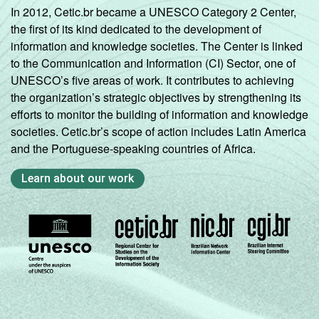
a 249
In 2012, Cetic.br became a UNESCO Category 2 Center,
63
5
2
pessoas
the first of its kind dedicated to the development of
ocupadas)
information and knowledge societies. The Center is linked
to the Communication and Information (CI) Sector, one of
Grande
UNESCO’s five areas of work. It contributes to achieving
(mais de 250
the organization’s strategic objectives by strengthening its
61
17
1
pessoas
efforts to monitor the building of information and knowledge
ocupadas)
societies. Cetic.br’s scope of action includes Latin America
and the Portuguese-speaking countries of Africa.
Sem
23
7
6
Learn about our work
informações
Fonte: Núcleo de Informação e Coordenação
do Ponto BR. (2025). Pesquisa sobre o setor
de provimento de serviços de Internet no
Brasil: TIC Provedores 2024 [Tabelas].