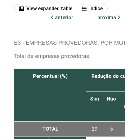
View expanded table
Índice
anterior
próxima
E3 - EMPRESAS PROVEDORAS, POR MOTIVO D
Total de empresas provedoras
Percentual (%)
Redução do custo do
Sim
Não
Não
sabe
TOTAL
29
5
2