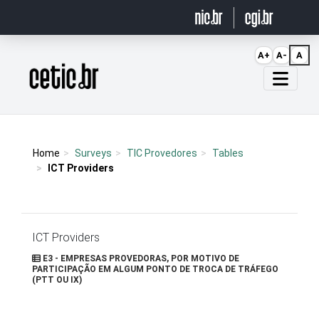
Ir para o conteúdo
A+
A-
A
Página inicial
Home
Surveys
TIC Provedores
Tables
ICT Providers
ICT Providers
E3 - EMPRESAS PROVEDORAS, POR MOTIVO DE
PARTICIPAÇÃO EM ALGUM PONTO DE TROCA DE TRÁFEGO
(PTT OU IX)