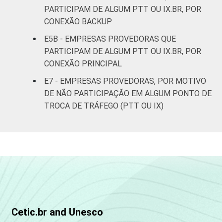
PARTICIPAM DE ALGUM PTT OU IX.BR, POR
De 3.001 a
CONEXÃO BACKUP
6.000
45
6
3
clientes
E5B - EMPRESAS PROVEDORAS QUE
PARTICIPAM DE ALGUM PTT OU IX.BR, POR
Mais de
CONEXÃO PRINCIPAL
6.000
58
7
2
E7 - EMPRESAS PROVEDORAS, POR MOTIVO
clientes
DE NÃO PARTICIPAÇÃO EM ALGUM PONTO DE
TROCA DE TRÁFEGO (PTT OU IX)
PORTE DO
Micro (até 9
PROVEDOR
pessoas
15
3
1
ocupadas)
Pequena (de
10 a 49
36
5
2
pessoas
ocupadas)
Cetic.br and Unesco
Média (de 50