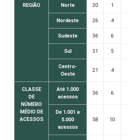
REGIÃO
Norte
20
1
2
Nordeste
26
4
1
Sudeste
36
6
2
Sul
31
5
2
Centro-
21
4
3
Oeste
CLASSE
Até 1.000
36
6
2
DE
acessos
NÚMERO
MÉDIO DE
De 1.001 a
ACESSOS
5.000
58
10
1
acessos