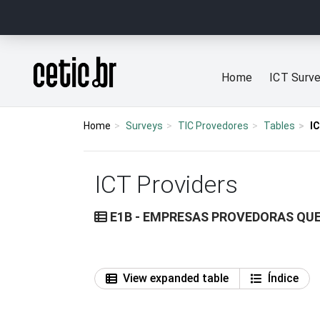
Ir para o conteúdo
Página inicial
Home
ICT Surv
Home
Surveys
TIC Provedores
Tables
I
ICT Providers
E1B - EMPRESAS PROVEDORAS QUE
View expanded table
Índice