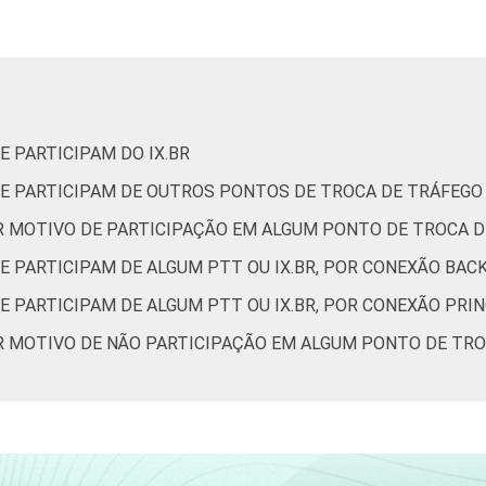
Micro (até 9 pessoas ocupadas)
2
Pequena (de 10 a 49 pessoas ocupadas)
5
 PARTICIPAM DO IX.BR
Média (de 50 a 249 pessoas ocupadas)
6
E PARTICIPAM DE OUTROS PONTOS DE TROCA DE TRÁFEGO
Grande (mais de 250 pessoas ocupadas)
6
R MOTIVO DE PARTICIPAÇÃO EM ALGUM PONTO DE TROCA DE
Sem informações
3
E PARTICIPAM DE ALGUM PTT OU IX.BR, POR CONEXÃO BAC
 PARTICIPAM DE ALGUM PTT OU IX.BR, POR CONEXÃO PRIN
ação do Ponto BR. (2025). Pesquisa sobre o setor de provimento
R MOTIVO DE NÃO PARTICIPAÇÃO EM ALGUM PONTO DE TROC