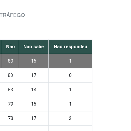
 TRÁFEGO
Não
Não sabe
Não respondeu
80
16
1
83
17
0
83
14
1
79
15
1
78
17
2