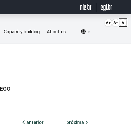
A+
A-
A
Selecionar idioma
Capacity building
About us
FEGO
anterior
próxima