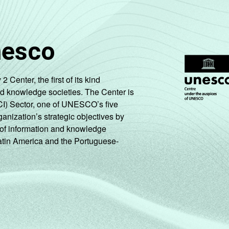
nesco
enter, the first of its kind
nd knowledge societies. The Center is
CI) Sector, one of UNESCO’s five
ganization’s strategic objectives by
ng of information and knowledge
Latin America and the Portuguese-