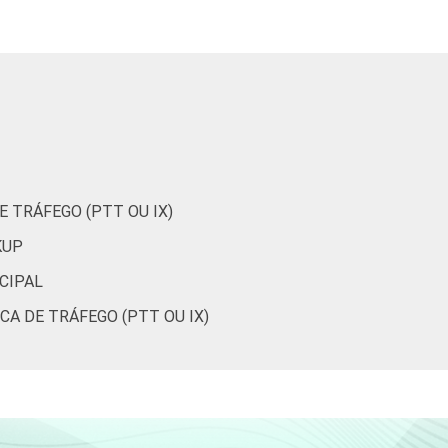
85
12
1
79
15
1
75
19
1
66
28
0
 TRÁFEGO (PTT OU IX)
53
43
1
KUP
CIPAL
 de serviços de Internet no Brasil: TIC
A DE TRÁFEGO (PTT OU IX)