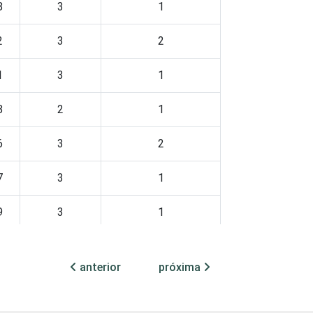
8
3
1
2
3
2
1
3
1
8
2
1
6
3
2
7
3
1
9
3
1
3
4
2
anterior
próxima
0
1
1