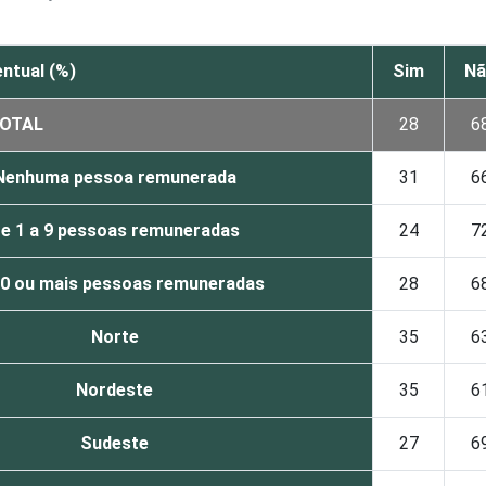
ntual (%)
Sim
Nã
OTAL
28
6
Nenhuma pessoa remunerada
31
6
e 1 a 9 pessoas remuneradas
24
7
10 ou mais pessoas remuneradas
28
6
Norte
35
6
Nordeste
35
6
Sudeste
27
6