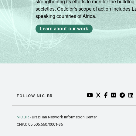
strengthening its efforts to monitor the buildi
societies. Cetic.br’s scope of action includes 
speaking countries of Africa.
Learn about our work
YOUTUBE DO NIC.BR
TWITTER DO NIC
FACEBOOK DO
FLICKR DO
TELEGR
LI
FOLLOW NIC.BR
NIC.BR
- Brazilian Network Information Center
CNPJ: 05.506.560/0001-36