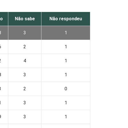
o
Não sabe
Não respondeu
8
3
1
6
2
1
2
4
1
8
3
1
3
2
0
1
3
1
9
3
1