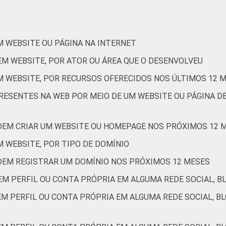
de Estudos para o Desenvolvimento da Sociedade da Informação 
ão nas organizações sem fins lucrativos brasileiras - TIC Orga
M WEBSITE OU PÁGINA NA INTERNET
EM WEBSITE, POR ATOR OU ÁREA QUE O DESENVOLVEU
M WEBSITE, POR RECURSOS OFERECIDOS NOS ÚLTIMOS 12 
PRESENTES NA WEB POR MEIO DE UM WEBSITE OU PÁGINA D
DEM CRIAR UM WEBSITE OU HOMEPAGE NOS PRÓXIMOS 12 
 WEBSITE, POR TIPO DE DOMÍNIO
DEM REGISTRAR UM DOMÍNIO NOS PRÓXIMOS 12 MESES
EM PERFIL OU CONTA PRÓPRIA EM ALGUMA REDE SOCIAL, B
M PERFIL OU CONTA PRÓPRIA EM ALGUMA REDE SOCIAL, BLO