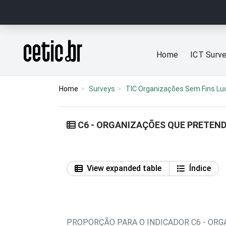
Ir para o conteúdo
Página inicial
Home
ICT Surv
Home
Surveys
TIC Organizações Sem Fins Lu
C6 - ORGANIZAÇÕES QUE PRETEND
View expanded table
Índice
PROPORÇÃO PARA O INDICADOR C6 - OR