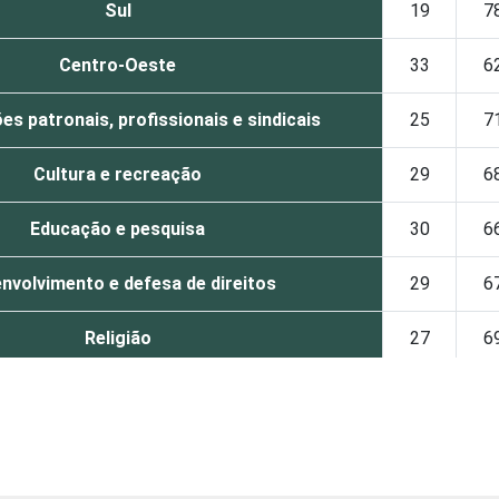
Sul
19
7
Centro-Oeste
33
6
s patronais, profissionais e sindicais
25
7
Cultura e recreação
29
6
Educação e pesquisa
30
6
nvolvimento e defesa de direitos
29
6
Religião
27
6
Saúde e assistência social
31
6
Outros
27
7