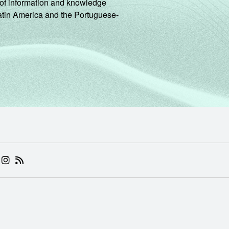
ng of information and knowledge
Latin America and the Portuguese-
 (ABRE EM NOVA ABA)
.BR (ABRE EM NOVA ABA)
 NIC.BR (ABRE EM NOVA ABA)
 NIC.BR (ABRE EM NOVA ABA)
AM DO NIC.BR (ABRE EM NOVA ABA)
NKEDIN DO NIC.BR (ABRE EM NOVA ABA)
INSTAGRAM DO NIC.BR (ABRE EM NOVA ABA)
RSS DO NIC.BR (ABRE EM NOVA ABA)