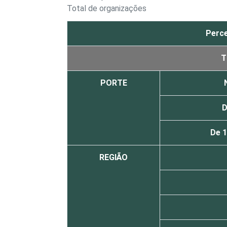
Total de organizações
Perce
T
PORTE
D
De 
REGIÃO