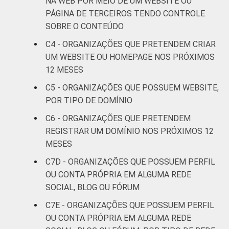
NA WEB POR MEIO DE UM WEBSITE OU
PÁGINA DE TERCEIROS TENDO CONTROLE
Outros
18
81
SOBRE O CONTEÚDO
C4 - ORGANIZAÇÕES QUE PRETENDEM CRIAR
Fonte: CGI.br/NIC.br, Centro Regional de
UM WEBSITE OU HOMEPAGE NOS PRÓXIMOS
Estudos para o Desenvolvimento da
12 MESES
Sociedade da Informação (Cetic.br),
Pesquisa sobre o uso das Tecnologias de
C5 - ORGANIZAÇÕES QUE POSSUEM WEBSITE,
Informação e Comunicação nas organizações
POR TIPO DE DOMÍNIO
sem fins lucrativos brasileiras - TIC
C6 - ORGANIZAÇÕES QUE PRETENDEM
Organizações Sem Fins Lucrativos 2016
REGISTRAR UM DOMÍNIO NOS PRÓXIMOS 12
MESES
C7D - ORGANIZAÇÕES QUE POSSUEM PERFIL
OU CONTA PRÓPRIA EM ALGUMA REDE
SOCIAL, BLOG OU FÓRUM
C7E - ORGANIZAÇÕES QUE POSSUEM PERFIL
OU CONTA PRÓPRIA EM ALGUMA REDE