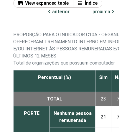
View expanded table
Índice
anterior
próxima
PROPORÇÃO PARA O INDICADOR C10A - ORGANIZAÇÕ
OFERECERAM TREINAMENTO INTERNO EM INFORMÁT
E/OU INTERNET ÀS PESSOAS REMUNERADAS E/OU VO
ÚLTIMOS 12 MESES
Total de organizações que possuem computador
Percentual (%)
Sim
Não
TOTAL
23
76
PORTE
Nenhuma pessoa
21
78
remunerada