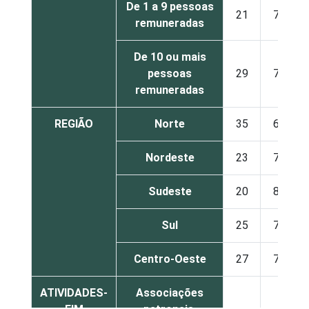
De 1 a 9 pessoas
21
79
remuneradas
De 10 ou mais
pessoas
29
70
remuneradas
REGIÃO
Norte
35
65
Nordeste
23
76
Sudeste
20
80
Sul
25
75
Centro-Oeste
27
72
ATIVIDADES-
Associações