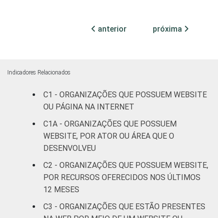
FIM
patronais,
28
71
profissionais e
sindicais
anterior
próxima
Cultura e
17
83
recreação
Indicadores Relacionados
Educação e
29
70
C1 - ORGANIZAÇÕES QUE POSSUEM WEBSITE
pesquisa
OU PÁGINA NA INTERNET
Desenvolvimento
C1A - ORGANIZAÇÕES QUE POSSUEM
e defesa de
27
73
WEBSITE, POR ATOR OU ÁREA QUE O
direitos
DESENVOLVEU
C2 - ORGANIZAÇÕES QUE POSSUEM WEBSITE,
Religião
20
78
POR RECURSOS OFERECIDOS NOS ÚLTIMOS
12 MESES
Saúde e
assistência
22
78
C3 - ORGANIZAÇÕES QUE ESTÃO PRESENTES
social