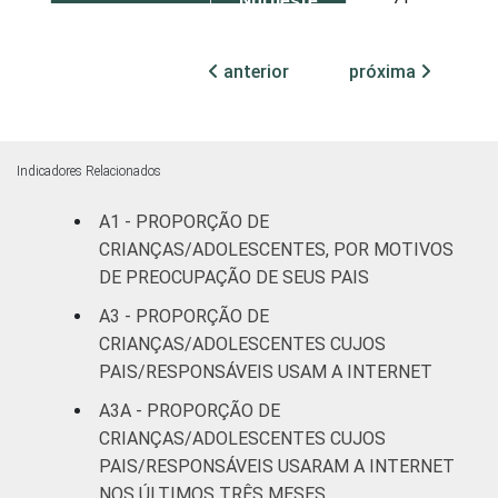
Nordeste
71
SEXO DA
Feminino
84
anterior
próxima
CRIANÇA OU
DO
Masculino
77
ADOLESCENTE
Indicadores Relacionados
ESCOLARIDADE
Até
DOS PAIS OU
Fundamental
64
A1 - PROPORÇÃO DE
RESPONSÁVEIS
I
CRIANÇAS/ADOLESCENTES, POR MOTIVOS
DE PREOCUPAÇÃO DE SEUS PAIS
Fundamental
85
A3 - PROPORÇÃO DE
II
CRIANÇAS/ADOLESCENTES CUJOS
PAIS/RESPONSÁVEIS USAM A INTERNET
Médio ou
93
mais
A3A - PROPORÇÃO DE
CRIANÇAS/ADOLESCENTES CUJOS
FAIXA ETÁRIA
De 9 a 10
PAIS/RESPONSÁVEIS USARAM A INTERNET
88
DA CRIANÇA
anos
NOS ÚLTIMOS TRÊS MESES