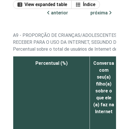
View expanded table
Índice
anterior
próxima
A9 - PROPORÇÃO DE CRIANÇAS/ADOLESCENTES, POR
RECEBER PARA O USO DA INTERNET, SEGUNDO DECL
Percentual sobre o total de usuários de Internet de 9 a 
Percentual (%)
Conversa
Fi
com
p
seu(a)
enq
filho(a)
e
sobre o
u
que ele
In
(a) faz na
Internet