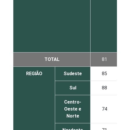
TOTAL
81
REGIÃO
Sudeste
85
Sul
88
Centro-
Oeste e
74
Norte