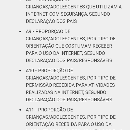
Mais de 3
89
CRIANÇAS/ADOLESCENTES QUE UTILIZAM A
SM
INTERNET COM SEGURANÇA, SEGUNDO
DECLARAÇÃO DOS PAIS
CLASSE
AB
92
SOCIAL
A9 - PROPORÇÃO DE
C
81
CRIANÇAS/ADOLESCENTES, POR TIPO DE
ORIENTAÇÃO QUE COSTUMAM RECEBER
DE
54
PARA O USO DA INTERNET, SEGUNDO
DECLARAÇÃO DOS PAIS/RESPONSÁVEIS
¹Base: 2 261 usuários de Internet de 9 a 17
A10 - PROPORÇÃO DE
anos. Respostas estimuladas. Cada item
CRIANÇAS/ADOLESCENTES, POR TIPO DE
apresentado se refere apenas aos
PERMISSÃO RECEBIDA PARA ATIVIDADES
resultados da alternativa "sim". Dados
REALIZADAS NA INTERNET, SEGUNDO
coletados entre setembro de 2013 e janeiro
DECLARAÇÃO DOS PAIS/RESPONSÁVEIS
de 2014.
Fonte: NIC.br - set/2013 a jan/2014
A11 - PROPORÇÃO DE
CRIANÇAS/ADOLESCENTES, POR TIPO DE
ORIENTAÇÃO RECEBIDA PARA O USO DA