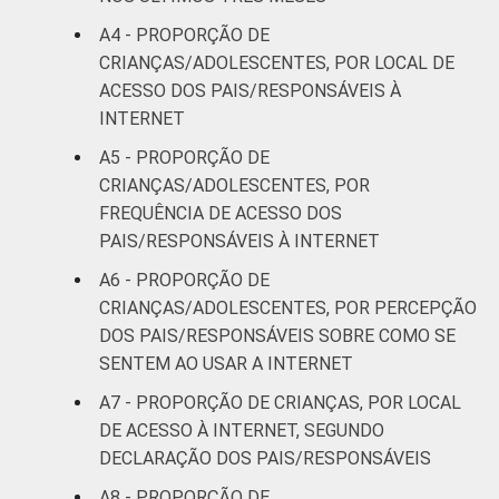
OU DO
A4 - PROPORÇÃO DE
ADOLESCENTE
De 11 a 12
85
CRIANÇAS/ADOLESCENTES, POR LOCAL DE
anos
ACESSO DOS PAIS/RESPONSÁVEIS À
INTERNET
De 13 a 14
80
anos
A5 - PROPORÇÃO DE
CRIANÇAS/ADOLESCENTES, POR
De 15 a 17
FREQUÊNCIA DE ACESSO DOS
76
anos
PAIS/RESPONSÁVEIS À INTERNET
A6 - PROPORÇÃO DE
RENDA
Até 1 SM
58
CRIANÇAS/ADOLESCENTES, POR PERCEPÇÃO
FAMILIAR
DOS PAIS/RESPONSÁVEIS SOBRE COMO SE
Mais de 1
76
SENTEM AO USAR A INTERNET
SM até 2 SM
A7 - PROPORÇÃO DE CRIANÇAS, POR LOCAL
Mais de 2
DE ACESSO À INTERNET, SEGUNDO
86
SM até 3 SM
DECLARAÇÃO DOS PAIS/RESPONSÁVEIS
A8 - PROPORÇÃO DE