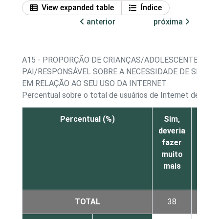
View expanded table
Índice
anterior
próxima
A15 - PROPORÇÃO DE CRIANÇAS/ADOLESCENTES, PO
PAI/RESPONSÁVEL SOBRE A NECESSIDADE DE SE TO
EM RELAÇÃO AO SEU USO DA INTERNET
Percentual sobre o total de usuários de Internet de 9 a 
Percentual (%)
Sim,
Sim,
deveria
dever
fazer
faze
muito
um
mais
pouc
mai
TOTAL
38
31