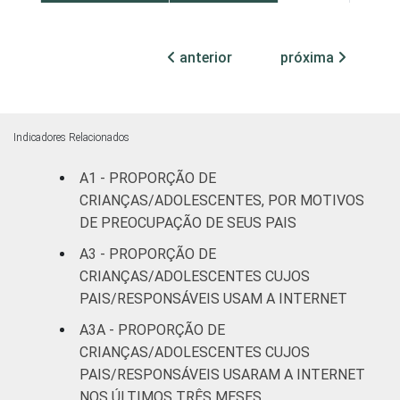
Fundamental
33
29
II
anterior
próxima
Médio ou
42
32
mais
Indicadores Relacionados
FAIXA ETÁRIA
De 9 a 10
31
33
DA CRIANÇA
anos
A1 - PROPORÇÃO DE
OU DO
CRIANÇAS/ADOLESCENTES, POR MOTIVOS
ADOLESCENTE
De 11 a 12
DE PREOCUPAÇÃO DE SEUS PAIS
42
27
anos
A3 - PROPORÇÃO DE
CRIANÇAS/ADOLESCENTES CUJOS
De 13 a 14
30
35
PAIS/RESPONSÁVEIS USAM A INTERNET
anos
A3A - PROPORÇÃO DE
De 15 a 17
CRIANÇAS/ADOLESCENTES CUJOS
43
29
anos
PAIS/RESPONSÁVEIS USARAM A INTERNET
NOS ÚLTIMOS TRÊS MESES