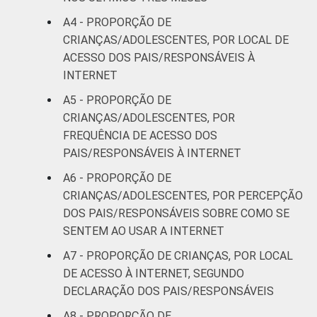
RENDA
Até 1 SM
41
30
A4 - PROPORÇÃO DE
FAMILIAR
CRIANÇAS/ADOLESCENTES, POR LOCAL DE
Mais de 1
43
24
ACESSO DOS PAIS/RESPONSÁVEIS À
SM até 2 SM
INTERNET
Mais de 2
A5 - PROPORÇÃO DE
37
30
SM até 3 SM
CRIANÇAS/ADOLESCENTES, POR
FREQUÊNCIA DE ACESSO DOS
Mais de 3
PAIS/RESPONSÁVEIS À INTERNET
35
37
SM
A6 - PROPORÇÃO DE
CRIANÇAS/ADOLESCENTES, POR PERCEPÇÃO
CLASSE
AB
34
34
DOS PAIS/RESPONSÁVEIS SOBRE COMO SE
SOCIAL
SENTEM AO USAR A INTERNET
C
41
29
A7 - PROPORÇÃO DE CRIANÇAS, POR LOCAL
DE
35
30
DE ACESSO À INTERNET, SEGUNDO
DECLARAÇÃO DOS PAIS/RESPONSÁVEIS
¹Base: 2 261 usuários de Internet de 9 a 17
A8 - PROPORÇÃO DE