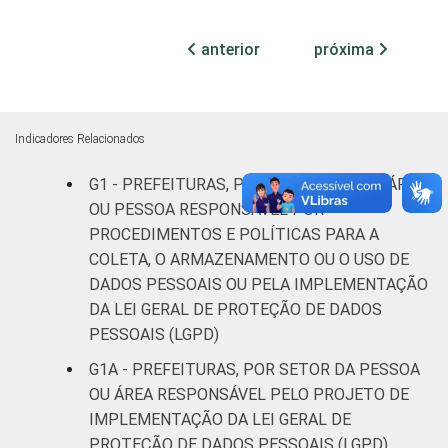
mil até
11
1
100 mil
anterior
próxima
habitantes
Mais de
100 mil
Indicadores Relacionados
até 500
6
1
mil
G1 - PREFEITURAS, POR EXISTÊNCIA DE ÁREA
habitantes
OU PESSOA RESPONSÁVEL POR
PROCEDIMENTOS E POLÍTICAS PARA A
Mais de
COLETA, O ARMAZENAMENTO OU O USO DE
500 mil
3
DADOS PESSOAIS OU PELA IMPLEMENTAÇÃO
habitantes
DA LEI GERAL DE PROTEÇÃO DE DADOS
PESSOAIS (LGPD)
Fonte: CGI.br/NIC.br, Centro Regional de
G1A - PREFEITURAS, POR SETOR DA PESSOA
Estudos para o Desenvolvimento da
OU ÁREA RESPONSÁVEL PELO PROJETO DE
Sociedade da Informação (Cetic.br),
IMPLEMENTAÇÃO DA LEI GERAL DE
Pesquisa sobre o uso das tecnologias de
PROTEÇÃO DE DADOS PESSOAIS (LGPD)
informação e comunicação no setor público