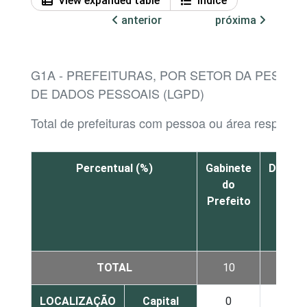
View expanded table
Índice
anterior
próxima
G1A - PREFEITURAS, POR SETOR DA PESSO
DE DADOS PESSOAIS (LGPD)
Total de prefeituras com pessoa ou área respons
Percentual (%)
Gabinete
Depart
do
jurí
Prefeito
TOTAL
10
1
LOCALIZAÇÃO
Capital
0