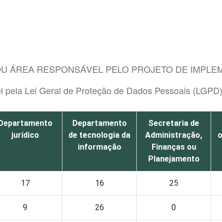
OU ÁREA RESPONSÁVEL PELO PROJETO DE IMPLEM
el pela Lei Geral de Proteção de Dados Pessoais (LGPD
Departamento
Departamento
Secretaria de
jurídico
de tecnologia da
Administração,
o
informação
Finanças ou
Planejamento
17
16
25
9
26
0