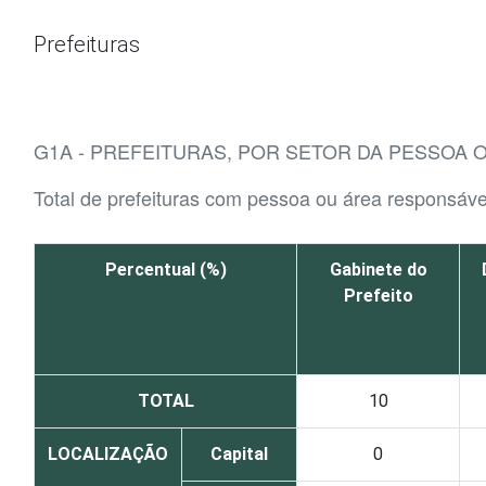
Ir para o conteúdo
Prefeituras
G1A - PREFEITURAS, POR SETOR DA PESSOA 
Total de prefeituras com pessoa ou área responsáv
Percentual (%)
Gabinete do
Prefeito
TOTAL
10
LOCALIZAÇÃO
Capital
0