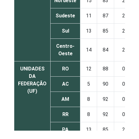
Nordeste
15
83
2
Sudeste
11
87
2
Sul
13
85
2
Centro-
14
84
2
Oeste
UNIDADES
RO
12
88
0
DA
FEDERAÇÃO
AC
5
90
0
(UF)
AM
8
92
0
RR
8
92
0
PA
13
85
2