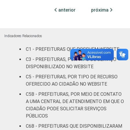
AP
26
74
0
anterior
próxima
TO
9
89
2
MA
18
82
1
Indicadores Relacionados
PI
7
91
2
C1 - PREFEITURAS QUE POSSUEM WEBSITE
C3 - PREFEITURAS, POR TIPO DE SERVIÇO
CE
20
77
3
DISPONIBILIZADO NO WEBSITE
RN
18
81
1
C5 - PREFEITURAS, POR TIPO DE RECURSO
OFERECIDO AO CIDADÃO NO WEBSITE
PB
12
84
4
C5B - PREFEITURAS, POR MEIO DE CONTATO
A UMA CENTRAL DE ATENDIMENTO EM QUE O
PE
22
76
2
CIDADÃO PODE SOLICITAR SERVIÇOS
PÚBLICOS
AL
14
86
0
C6B - PREFEITURAS QUE DISPONIBILIZARAM