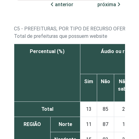
anterior
próxima
C5 - PREFEITURAS, POR TIPO DE RECURSO OFERECID
Total de prefeituras que possuem website
Percentual (%)
Áudio ou rádio 
Sim
Não
Não
sabe
Total
13
85
2
REGIÃO
Norte
11
87
1