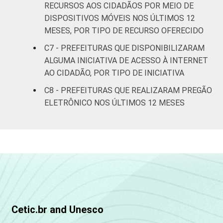
RECURSOS AOS CIDADÃOS POR MEIO DE
SE
15
84
2
DISPOSITIVOS MÓVEIS NOS ÚLTIMOS 12
BA
14
84
1
MESES, POR TIPO DE RECURSO OFERECIDO
C7 - PREFEITURAS QUE DISPONIBILIZARAM
MG
10
88
2
ALGUMA INICIATIVA DE ACESSO À INTERNET
AO CIDADÃO, POR TIPO DE INICIATIVA
ES
16
82
1
C8 - PREFEITURAS QUE REALIZARAM PREGÃO
ELETRÔNICO NOS ÚLTIMOS 12 MESES
RJ
22
76
1
SP
11
88
2
PR
13
85
2
SC
12
87
1
RS
14
84
1
Cetic.br and Unesco