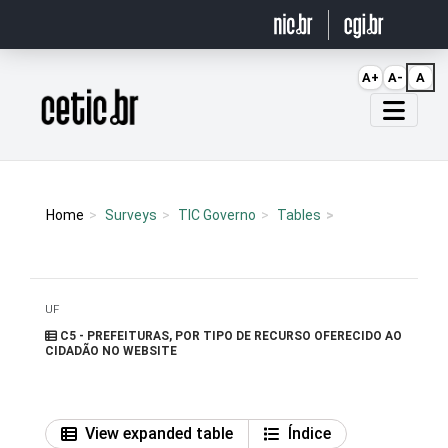
Ir para o conteúdo
A+
A-
A
Página inicial
Home
Surveys
TIC Governo
Tables
UF
C5 - PREFEITURAS, POR TIPO DE RECURSO OFERECIDO AO
CIDADÃO NO WEBSITE
View expanded table
Índice