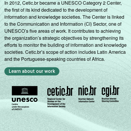
MS
13
86
0
In 2012, Cetic.br became a UNESCO Category 2 Center,
the first of its kind dedicated to the development of
MT
14
86
1
information and knowledge societies. The Center is linked
to the Communication and Information (CI) Sector, one of
GO
15
82
3
UNESCO’s five areas of work. It contributes to achieving
the organization’s strategic objectives by strengthening its
efforts to monitor the building of information and knowledge
DF
-
-
-
societies. Cetic.br’s scope of action includes Latin America
and the Portuguese-speaking countries of Africa.
Fonte: CGI.br/NIC.br, Centro Regional de
Estudos para o Desenvolvimento da
Learn about our work
Sociedade da Informação (Cetic.br),
Pesquisa sobre o uso das tecnologias de
informação e comunicação no setor público
brasileiro - TIC Governo Eletrônico 2019.