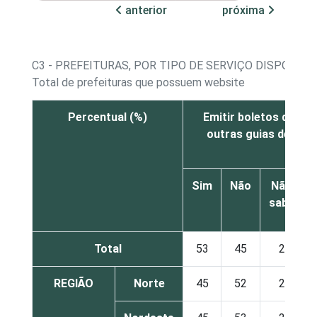
anterior
próxima
C3 - PREFEITURAS, POR TIPO DE SERVIÇO DISPONIB
Total de prefeituras que possuem website
Percentual (%)
Emitir boletos de tri
outras guias de pa
Sim
Não
Não
sabe
Total
53
45
2
REGIÃO
Norte
45
52
2