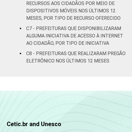
RECURSOS AOS CIDADÃOS POR MEIO DE
SE
56
39
5
DISPOSITIVOS MÓVEIS NOS ÚLTIMOS 12
BA
55
43
3
MESES, POR TIPO DE RECURSO OFERECIDO
C7 - PREFEITURAS QUE DISPONIBILIZARAM
MG
42
55
3
ALGUMA INICIATIVA DE ACESSO À INTERNET
AO CIDADÃO, POR TIPO DE INICIATIVA
ES
71
26
3
C8 - PREFEITURAS QUE REALIZARAM PREGÃO
ELETRÔNICO NOS ÚLTIMOS 12 MESES
RJ
90
8
1
SP
65
32
3
PR
58
40
2
SC
83
15
1
RS
44
54
2
Cetic.br and Unesco