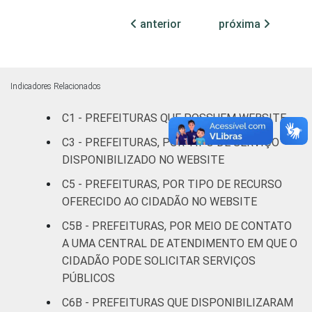
AP
72
28
0
anterior
próxima
TO
39
58
2
MA
32
66
2
Indicadores Relacionados
PI
25
75
1
C1 - PREFEITURAS QUE POSSUEM WEBSITE
C3 - PREFEITURAS, POR TIPO DE SERVIÇO
CE
56
44
0
DISPONIBILIZADO NO WEBSITE
RN
52
44
4
C5 - PREFEITURAS, POR TIPO DE RECURSO
OFERECIDO AO CIDADÃO NO WEBSITE
PB
29
68
3
C5B - PREFEITURAS, POR MEIO DE CONTATO
A UMA CENTRAL DE ATENDIMENTO EM QUE O
PE
56
42
2
CIDADÃO PODE SOLICITAR SERVIÇOS
PÚBLICOS
AL
44
56
0
C6B - PREFEITURAS QUE DISPONIBILIZARAM