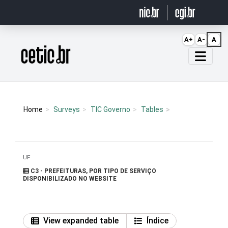
Ir para o conteúdo
A+
A-
A
Página inicial
Home
Surveys
TIC Governo
Tables
UF
C3 - PREFEITURAS, POR TIPO DE SERVIÇO
DISPONIBILIZADO NO WEBSITE
View expanded table
Índice