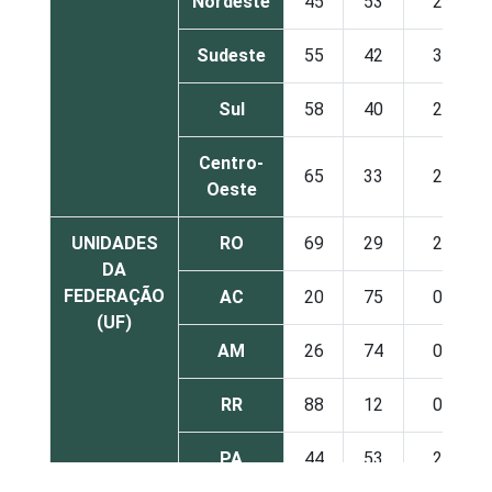
Nordeste
45
53
2
Sudeste
55
42
3
Sul
58
40
2
Centro-
65
33
2
Oeste
UNIDADES
RO
69
29
2
DA
FEDERAÇÃO
AC
20
75
0
(UF)
AM
26
74
0
RR
88
12
0
PA
44
53
2