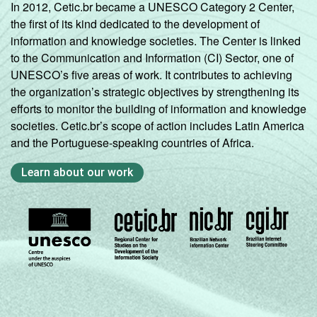
MS
70
25
5
In 2012, Cetic.br became a UNESCO Category 2 Center,
the first of its kind dedicated to the development of
MT
62
38
0
information and knowledge societies. The Center is linked
to the Communication and Information (CI) Sector, one of
GO
66
32
2
UNESCO’s five areas of work. It contributes to achieving
the organization’s strategic objectives by strengthening its
efforts to monitor the building of information and knowledge
DF
-
-
-
societies. Cetic.br’s scope of action includes Latin America
and the Portuguese-speaking countries of Africa.
Fonte: CGI.br/NIC.br, Centro Regional de
Estudos para o Desenvolvimento da
Learn about our work
Sociedade da Informação (Cetic.br),
Pesquisa sobre o uso das tecnologias de
informação e comunicação no setor público
brasileiro - TIC Governo Eletrônico 2019.