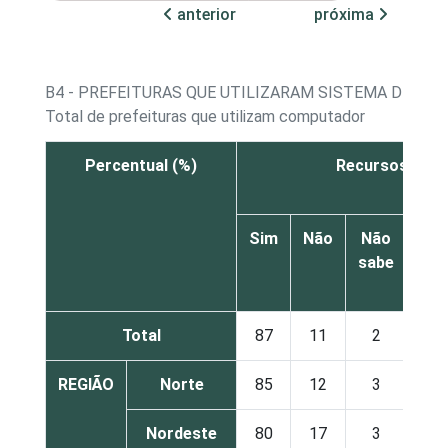
anterior
próxima
B4 - PREFEITURAS QUE UTILIZARAM SISTEMA DE IN
Total de prefeituras que utilizam computador
Percentual (%)
Recursos hum
Sim
Não
Não
sabe
res
Total
87
11
2
REGIÃO
Norte
85
12
3
Nordeste
80
17
3