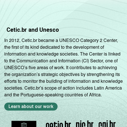
Até 5 mil
71
25
5
habitantes
Nordeste -
Cetic.br and Unesco
Mais de 5
mil até 10
74
23
3
In 2012, Cetic.br became a UNESCO Category 2 Center,
mil
the first of its kind dedicated to the development of
habitantes
information and knowledge societies. The Center is linked
to the Communication and Information (CI) Sector, one of
Nordeste -
UNESCO’s five areas of work. It contributes to achieving
Mais de 10
the organization’s strategic objectives by strengthening its
mil até 20
82
16
2
efforts to monitor the building of information and knowledge
mil
societies. Cetic.br’s scope of action includes Latin America
habitantes
and the Portuguese-speaking countries of Africa.
Nordeste -
Learn about our work
Mais de 20
mil até 50
83
13
4
mil