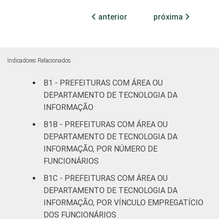
habitantes
anterior
próxima
Mais de 20
mil até 50
88
8
4
mil
Indicadores Relacionados
habitantes
B1 - PREFEITURAS COM ÁREA OU
Mais de 50
DEPARTAMENTO DE TECNOLOGIA DA
mil até 100
INFORMAÇÃO
91
9
1
mil
B1B - PREFEITURAS COM ÁREA OU
habitantes
DEPARTAMENTO DE TECNOLOGIA DA
INFORMAÇÃO, POR NÚMERO DE
Mais de
FUNCIONÁRIOS
100 mil até
91
8
1
500 mil
B1C - PREFEITURAS COM ÁREA OU
habitantes
DEPARTAMENTO DE TECNOLOGIA DA
INFORMAÇÃO, POR VÍNCULO EMPREGATÍCIO
Mais de
DOS FUNCIONÁRIOS