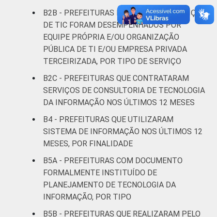
500 mil
91
7
2
B2B - PREFEITURAS NAS QUAIS OS SERVIÇOS
habitantes
DE TIC FORAM DESEMPENHADOS POR
EQUIPE PRÓPRIA E/OU ORGANIZAÇÃO
REGIÃO
Norte - Até
PÚBLICA DE TI E/OU EMPRESA PRIVADA
E
5 mil
90
10
0
TERCEIRIZADA, POR TIPO DE SERVIÇO
PORTE
habitantes
B2C - PREFEITURAS QUE CONTRATARAM
Norte -
SERVIÇOS DE CONSULTORIA DE TECNOLOGIA
Mais de 5
DA INFORMAÇÃO NOS ÚLTIMOS 12 MESES
mil até 10
87
10
3
B4 - PREFEITURAS QUE UTILIZARAM
mil
SISTEMA DE INFORMAÇÃO NOS ÚLTIMOS 12
habitantes
MESES, POR FINALIDADE
Norte -
B5A - PREFEITURAS COM DOCUMENTO
Mais de 10
FORMALMENTE INSTITUÍDO DE
mil até 20
86
10
4
PLANEJAMENTO DE TECNOLOGIA DA
mil
INFORMAÇÃO, POR TIPO
habitantes
B5B - PREFEITURAS QUE REALIZARAM PELO