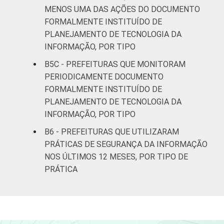
MENOS UMA DAS AÇÕES DO DOCUMENTO
Norte -
FORMALMENTE INSTITUÍDO DE
Mais de 20
PLANEJAMENTO DE TECNOLOGIA DA
mil até 50
78
15
6
INFORMAÇÃO, POR TIPO
mil
habitantes
B5C - PREFEITURAS QUE MONITORAM
PERIODICAMENTE DOCUMENTO
Norte -
FORMALMENTE INSTITUÍDO DE
Mais de 50
PLANEJAMENTO DE TECNOLOGIA DA
mil até 100
83
14
3
INFORMAÇÃO, POR TIPO
mil
B6 - PREFEITURAS QUE UTILIZARAM
habitantes
PRÁTICAS DE SEGURANÇA DA INFORMAÇÃO
NOS ÚLTIMOS 12 MESES, POR TIPO DE
Norte -
Mais de
PRÁTICA
85
15
0
100 mil
habitantes
Nordeste -