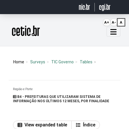
Ir para o conteúdo
A+
A-
A
Página inicial
Home
Surveys
TIC Governo
Tables
Região e Porte
B4 - PREFEITURAS QUE UTILIZARAM SISTEMA DE
INFORMAÇÃO NOS ÚLTIMOS 12 MESES, POR FINALIDADE
View expanded table
Índice