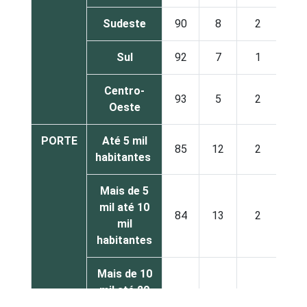
Sudeste
90
8
2
Sul
92
7
1
Centro-
93
5
2
Oeste
PORTE
Até 5 mil
85
12
2
habitantes
Mais de 5
mil até 10
84
13
2
mil
habitantes
Mais de 10
mil até 20
87
11
2
mil