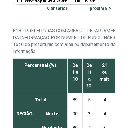
View expanded table
Índice
anterior
próxima
B1B - PREFEITURAS COM ÁREA OU DEPARTAMENTO D
DA INFORMAÇÃO, POR NÚMERO DE FUNCIONÁRIOS
Total de prefeituras com área ou departamento de tecno
informação
Percentual (%)
De
De
21
Não
1 a
11
ou
sabe
10
a
mais
20
Total
89
5
4
2
REGIÃO
Norte
90
2
4
2
Nordeste
89
4
3
3