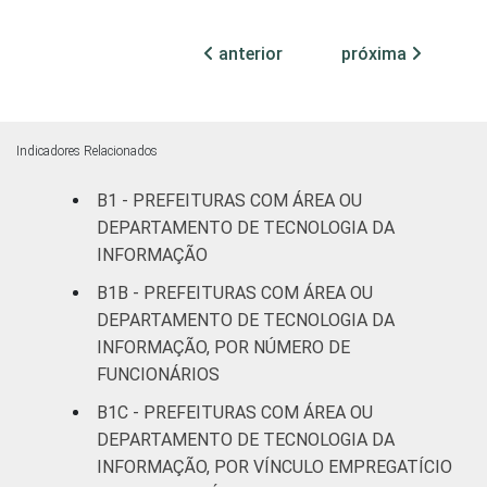
97
0
0
3
mil
habitantes
anterior
próxima
Mais de 20
mil até 50
96
1
1
1
mil
Indicadores Relacionados
habitantes
B1 - PREFEITURAS COM ÁREA OU
Mais de 50
DEPARTAMENTO DE TECNOLOGIA DA
mil até 100
INFORMAÇÃO
91
8
1
1
mil
B1B - PREFEITURAS COM ÁREA OU
habitantes
DEPARTAMENTO DE TECNOLOGIA DA
INFORMAÇÃO, POR NÚMERO DE
Mais de
FUNCIONÁRIOS
100 mil até
49
30
19
2
500 mil
B1C - PREFEITURAS COM ÁREA OU
habitantes
DEPARTAMENTO DE TECNOLOGIA DA
INFORMAÇÃO, POR VÍNCULO EMPREGATÍCIO