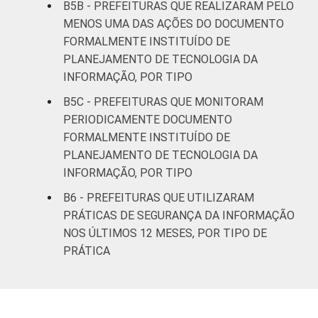
B5B - PREFEITURAS QUE REALIZARAM PELO
MENOS UMA DAS AÇÕES DO DOCUMENTO
Norte -
FORMALMENTE INSTITUÍDO DE
Mais de 20
PLANEJAMENTO DE TECNOLOGIA DA
mil até 50
98
0
0
2
INFORMAÇÃO, POR TIPO
mil
habitantes
B5C - PREFEITURAS QUE MONITORAM
PERIODICAMENTE DOCUMENTO
Norte -
FORMALMENTE INSTITUÍDO DE
Mais de 50
PLANEJAMENTO DE TECNOLOGIA DA
mil até 100
96
4
0
0
INFORMAÇÃO, POR TIPO
mil
B6 - PREFEITURAS QUE UTILIZARAM
habitantes
PRÁTICAS DE SEGURANÇA DA INFORMAÇÃO
Norte -
NOS ÚLTIMOS 12 MESES, POR TIPO DE
Mais de
PRÁTICA
64
12
23
0
100 mil
habitantes