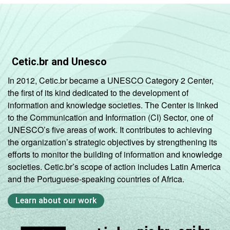
Nordeste -
Até 5 mil
96
4
0
0
habitantes
Nordeste -
Cetic.br and Unesco
Mais de 5
mil até 10
95
0
0
5
In 2012, Cetic.br became a UNESCO Category 2 Center,
mil
the first of its kind dedicated to the development of
habitantes
information and knowledge societies. The Center is linked
to the Communication and Information (CI) Sector, one of
Nordeste -
UNESCO’s five areas of work. It contributes to achieving
Mais de 10
the organization’s strategic objectives by strengthening its
mil até 20
93
1
1
6
efforts to monitor the building of information and knowledge
mil
societies. Cetic.br’s scope of action includes Latin America
habitantes
and the Portuguese-speaking countries of Africa.
Nordeste -
Learn about our work
Mais de 20
mil até 50
93
3
3
2