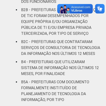
Mais de
DOS FUNCIONÁRIOS
500 mil
10
5
76
9
B2B - PREFEITURAS NAS QUAIS OS SERVIÇOS
habitantes
DE TIC FORAM DESEMPENHADOS POR
EQUIPE PRÓPRIA E/OU ORGANIZAÇÃO
REGIÃO
Norte - Até
PÚBLICA DE TI E/OU EMPRESA PRIVADA
E
5 mil
100
0
0
0
TERCEIRIZADA, POR TIPO DE SERVIÇO
PORTE
habitantes
B2C - PREFEITURAS QUE CONTRATARAM
Norte -
SERVIÇOS DE CONSULTORIA DE TECNOLOGIA
Mais de 5
DA INFORMAÇÃO NOS ÚLTIMOS 12 MESES
mil até 10
82
0
7
7
B4 - PREFEITURAS QUE UTILIZARAM
mil
SISTEMA DE INFORMAÇÃO NOS ÚLTIMOS 12
habitantes
MESES, POR FINALIDADE
Norte -
B5A - PREFEITURAS COM DOCUMENTO
Mais de 10
FORMALMENTE INSTITUÍDO DE
mil até 20
96
0
0
4
PLANEJAMENTO DE TECNOLOGIA DA
mil
INFORMAÇÃO, POR TIPO
habitantes