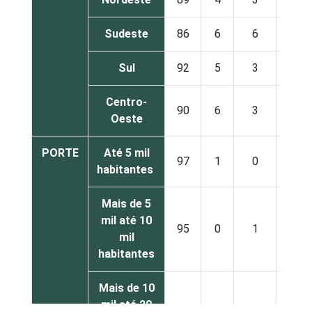
Sudeste
86
6
6
2
Sul
92
5
3
1
Centro-
90
6
3
1
Oeste
PORTE
Até 5 mil
97
1
0
2
habitantes
Mais de 5
mil até 10
95
0
1
3
mil
habitantes
Mais de 10
mil até 20