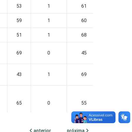
53
1
61
0
59
1
60
0
51
1
68
1
69
0
45
0
43
1
69
0
65
0
55
0
anterior
próxima