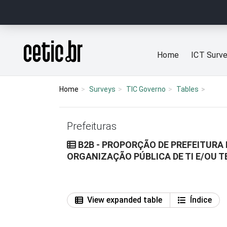
Ir para o conteúdo
Página inicial
Home
ICT Surv
Home
Surveys
TIC Governo
Tables
Prefeituras
B2B - PROPORÇÃO DE PREFEITURA
ORGANIZAÇÃO PÚBLICA DE TI E/OU T
View expanded table
Índice