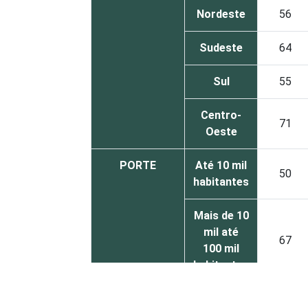
Nordeste
56
Sudeste
64
Sul
55
Centro-
71
Oeste
PORTE
Até 10 mil
50
habitantes
Mais de 10
mil até
67
100 mil
habitantes
Mais de