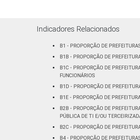
100 mil
até 500
80
mil
habitantes
Indicadores Relacionados
Mais de
B1 - PROPORÇÃO DE PREFEITURA
500 mil
71
habitantes
B1B - PROPORÇÃO DE PREFEITUR
B1C - PROPORÇÃO DE PREFEITUR
¹Base: 5.569 prefeituras que declarara
FUNCIONÁRIOS
e outubro de 2015.
B1D - PROPORÇÃO DE PREFEITURA
B1E - PROPORÇÃO DE PREFEITUR
B2B - PROPORÇÃO DE PREFEITUR
PÚBLICA DE TI E/OU TERCEIRIZAD
B2C - PROPORÇÃO DE PREFEITUR
B4 - PROPORÇÃO DE PREFEITURA