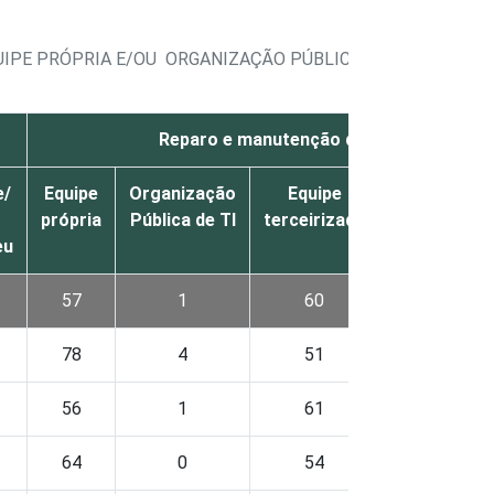
PE PRÓPRIA E/OU ORGANIZAÇÃO PÚBLICA DE TI E/OU TERC
Reparo e manutenção dos equipamento
e/
Equipe
Organização
Equipe
Nenhum/Nã
própria
Pública de TI
terceirizada
utiliza esse
eu
serviço
57
1
60
0
78
4
51
0
56
1
61
0
64
0
54
0