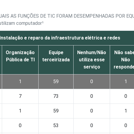
UAIS AS FUNÇÕES DE TIC FORAM DESEMPENHADAS POR EQUI
 utilizam computador¹
Instalação e reparo da infraestrutura elétrica e redes
Organização
Equipe
Nenhum/Não
Não sab
Pública de TI
terceirizada
utiliza esse
Não
serviço
respond
1
59
0
1
7
73
0
0
1
59
0
1
0
53
0
0