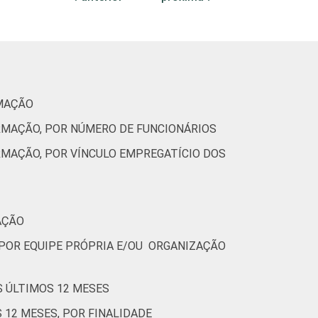
91
1
40
0
RMAÇÃO
72
6
52
0
RMAÇÃO, POR NÚMERO DE FUNCIONÁRIOS
RMAÇÃO, POR VÍNCULO EMPREGATÍCIO DOS
s e estimuladas. Dados coletados entre julho
AÇÃO
 POR EQUIPE PRÓPRIA E/OU ORGANIZAÇÃO
S ÚLTIMOS 12 MESES
12 MESES, POR FINALIDADE