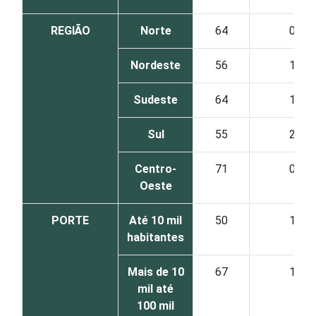
REGIÃO
Norte
64
0
Nordeste
56
1
Sudeste
64
1
Sul
55
2
Centro-
71
0
Oeste
PORTE
Até 10 mil
50
1
habitantes
Mais de 10
67
1
mil até
100 mil