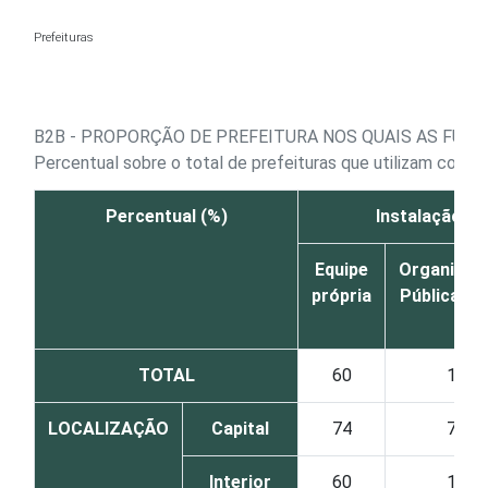
Ir para o conteúdo
Prefeituras
B2B - PROPORÇÃO DE PREFEITURA NOS QUAIS AS FUNÇ
Percentual sobre o total de prefeituras que utilizam comp
Percentual (%)
Instalação e 
Equipe
Organizaç
própria
Pública de 
TOTAL
60
1
LOCALIZAÇÃO
Capital
74
7
Interior
60
1