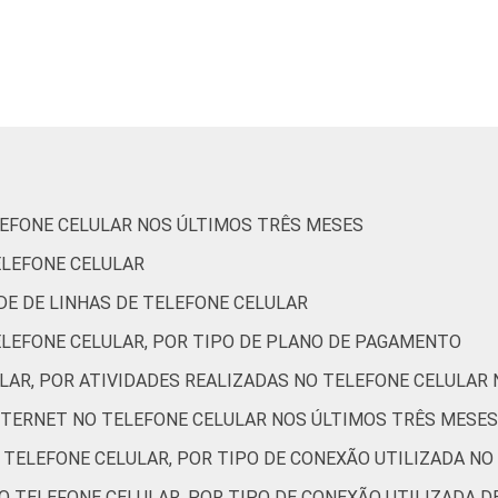
Amarela
7
Indígena
7
Não respondeu
4
beto/Educação Infantil
7
LEFONE CELULAR NOS ÚLTIMOS TRÊS MESES
Fundamental
6
ELEFONE CELULAR
ADE DE LINHAS DE TELEFONE CELULAR
Médio
4
ELEFONE CELULAR, POR TIPO DE PLANO DE PAGAMENTO
Superior
2
ULAR, POR ATIVIDADES REALIZADAS NO TELEFONE CELULAR
INTERNET NO TELEFONE CELULAR NOS ÚLTIMOS TRÊS MESES
De 10 a 15 anos
3
O TELEFONE CELULAR, POR TIPO DE CONEXÃO UTILIZADA NO
De 16 a 24 anos
1
LO TELEFONE CELULAR, POR TIPO DE CONEXÃO UTILIZADA 