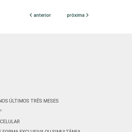
20
73
0
anterior
próxima
20
73
0
30
64
2
68
23
2
36
57
0
19
78
0
7
90
0
 NOS ÚLTIMOS TRÊS MESES
¹
44
53
0
 CELULAR
25
73
0
DE FORMA EXCLUSIVA OU SIMULTÂNEA