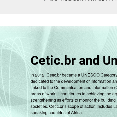
D
Cetic.br and U
RENDA FAMILIAR
Mai
In 2012, Cetic.br became a UNESCO Category 2 C
dedicated to the development of information a
Mai
linked to the Communication and Information (
areas of work. It contributes to achieving the or
Mai
strengthening its efforts to monitor the buildi
societies. Cetic.br’s scope of action includes 
Mai
speaking countries of Africa.