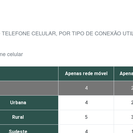
O TELEFONE CELULAR, POR TIPO DE CONEXÃO UTI
ne celular
Apenas rede móvel
Apena
4
Urbana
4
Rural
5
Sudeste
4