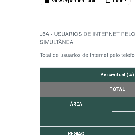
View expanded table
Índice
J6A - USUÁRIOS DE INTERNET PEL
SIMULTÂNEA
Total de usuários de Internet pelo telefo
Percentual (%)
TOTAL
ÁREA
REGIÃO