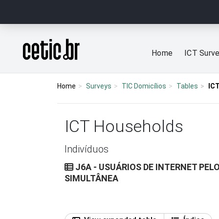
Ir para o conteúdo
Página inicial
Home
ICT Surv
Home
Surveys
TIC Domicílios
Tables
IC
ICT Households
Indivíduos
J6A - USUÁRIOS DE INTERNET PEL
SIMULTÂNEA