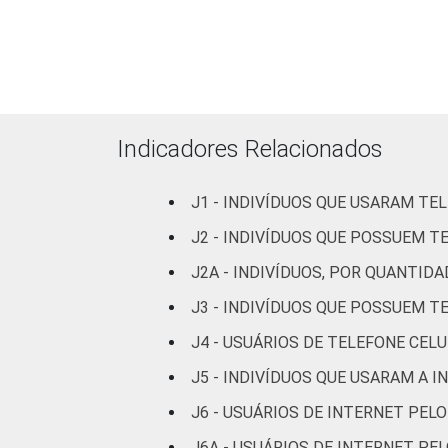
Indicadores Relacionados
GRAU DE INSTRUÇÃO
Analfa
J1 - INDIVÍDUOS QUE USARAM TE
J2 - INDIVÍDUOS QUE POSSUEM T
J2A - INDIVÍDUOS, POR QUANTID
J3 - INDIVÍDUOS QUE POSSUEM T
J4 - USUÁRIOS DE TELEFONE CEL
J5 - INDIVÍDUOS QUE USARAM A 
FAIXA ETÁRIA
J6 - USUÁRIOS DE INTERNET PEL
J6A - USUÁRIOS DE INTERNET PE