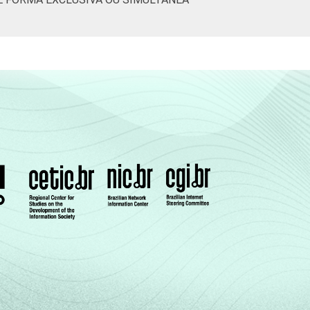
12
85
0
16
81
0
19
77
0
35
53
2
40
53
0
22
73
0
16
81
0
10
88
0
11
87
0