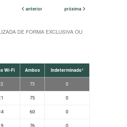
anterior
próxima
LIZADA DE FORMA EXCLUSIVA OU
s Wi-Fi
Ambos
Indeterminado¹
22
73
0
21
75
0
34
60
0
19
76
0