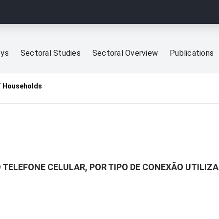
eys
Sectoral Studies
Sectoral Overview
Publications
T Households
O TELEFONE CELULAR, POR TIPO DE CONEXÃO UTILIZ