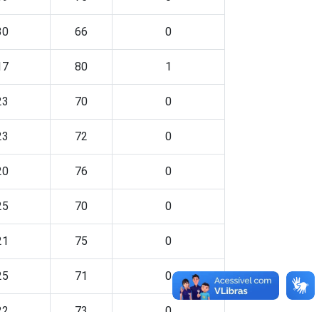
30
66
0
17
80
1
23
70
0
23
72
0
20
76
0
25
70
0
21
75
0
25
71
0
22
73
0