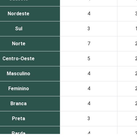
Nordeste
4
Sul
3
Norte
7
Centro-Oeste
5
Masculino
4
Feminino
4
Branca
4
Preta
3
Parda
4