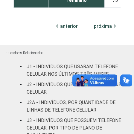
Feminino
75
9
COR OU
Branca
78
9
RAÇA
anterior
próxima
Preta
75
9
Parda
77
9
Indicadores Relacionados
Amarela
80
9
J1 - INDIVÍDUOS QUE USARAM TELEFONE
Indígena
80
9
CELULAR NOS ÚLTIMOS TRÊS MESES
J2 - INDIVÍDUOS QUE POSSUEM TELEFONE
Não respondeu
68
9
CELULAR
J2A - INDIVÍDUOS, POR QUANTIDADE DE
GRAU DE
Analfabeto/Educação
30
9
INSTRUÇÃO
LINHAS DE TELEFONE CELULAR
Infantil
J3 - INDIVÍDUOS QUE POSSUEM TELEFONE
Fundamental
63
9
CELULAR, POR TIPO DE PLANO DE