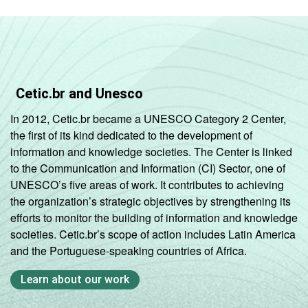
Mais de 1 SM até 2
77
9
SM
Mais de 2 SM até 3
84
9
SM
Cetic.br and Unesco
Mais de 3 SM até 5
89
9
In 2012, Cetic.br became a UNESCO Category 2 Center,
SM
the first of its kind dedicated to the development of
information and knowledge societies. The Center is linked
Mais de 5 SM até 10
89
9
to the Communication and Information (CI) Sector, one of
SM
UNESCO’s five areas of work. It contributes to achieving
the organization’s strategic objectives by strengthening its
Mais de 10 SM
80
1
efforts to monitor the building of information and knowledge
societies. Cetic.br’s scope of action includes Latin America
Não tem renda
74
9
and the Portuguese-speaking countries of Africa.
Não sabe
75
9
Learn about our work