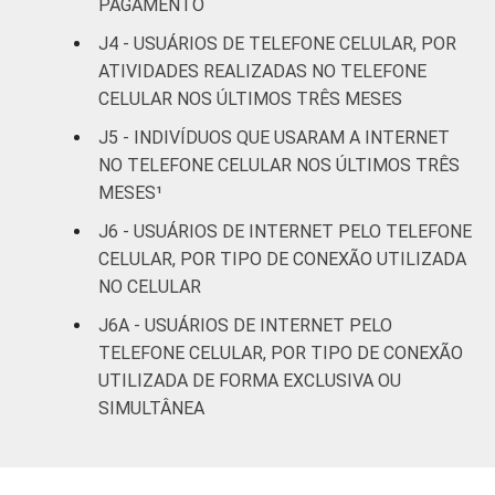
PAGAMENTO
Médio
81
9
J4 - USUÁRIOS DE TELEFONE CELULAR, POR
ATIVIDADES REALIZADAS NO TELEFONE
Superior
92
9
CELULAR NOS ÚLTIMOS TRÊS MESES
FAIXA
De 10 a 15 anos
56
9
J5 - INDIVÍDUOS QUE USARAM A INTERNET
ETÁRIA
NO TELEFONE CELULAR NOS ÚLTIMOS TRÊS
De 16 a 24 anos
75
9
MESES¹
J6 - USUÁRIOS DE INTERNET PELO TELEFONE
De 25 a 34 anos
88
9
CELULAR, POR TIPO DE CONEXÃO UTILIZADA
NO CELULAR
De 35 a 44 anos
84
9
J6A - USUÁRIOS DE INTERNET PELO
De 45 a 59 anos
81
9
TELEFONE CELULAR, POR TIPO DE CONEXÃO
UTILIZADA DE FORMA EXCLUSIVA OU
De 60 anos ou mais
64
8
SIMULTÂNEA
RENDA
Até 1 SM
60
9
FAMILIAR