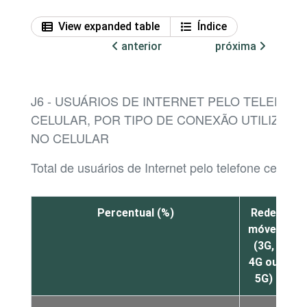
View expanded table
Índice
anterior
próxima
J6 - USUÁRIOS DE INTERNET PELO TELEFON
CELULAR, POR TIPO DE CONEXÃO UTILIZADA
NO CELULAR
Total de usuários de Internet pelo telefone celular
Percentual (%)
Rede
W
móvel
F
(3G,
4G ou
5G)