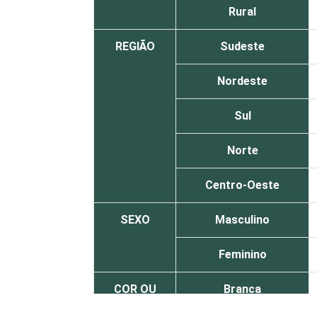
Rural
REGIÃO
Sudeste
Nordeste
Sul
Norte
Centro-Oeste
SEXO
Masculino
Feminino
COR OU
Branca
RAÇA