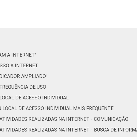
99
42
25
63
17
99
39
18
57
14
99
48
14
65
11
99
31
34
71
10
RAM A INTERNET¹
97
26
19
49
24
ESSO À INTERNET
INDICADOR AMPLIADO¹
97
16
3
39
4
 FREQUÊNCIA DE USO
 LOCAL DE ACESSO INDIVIDUAL
98
22
18
53
9
OR LOCAL DE ACESSO INDIVIDUAL MAIS FREQUENTE
99
46
16
61
15
R ATIVIDADES REALIZADAS NA INTERNET - COMUNICAÇÃO
R ATIVIDADES REALIZADAS NA INTERNET - BUSCA DE INFOR
100
72
33
73
22