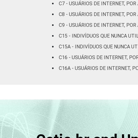
C7 - USUÁRIOS DE INTERNET, POR
FAIXA
De 10 a 15 anos
C8 - USUÁRIOS DE INTERNET, PO
ETÁRIA
De 16 a 24 anos
C9 - USUÁRIOS DE INTERNET, P
C15 - INDIVÍDUOS QUE NUNCA UT
De 25 a 34 anos
C15A - INDIVÍDUOS QUE NUNCA U
De 35 a 44 anos
C16 - USUÁRIOS DE INTERNET, PO
C16A - USUÁRIOS DE INTERNET, 
De 45 a 59 anos
De 60 anos ou mais
RENDA
Até 1 SM
FAMILIAR
Mais de 1 SM até 2
SM
Mais de 2 SM até 3