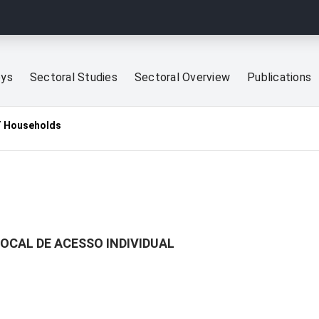
eys
Sectoral Studies
Sectoral Overview
Publications
T Households
LOCAL DE ACESSO INDIVIDUAL