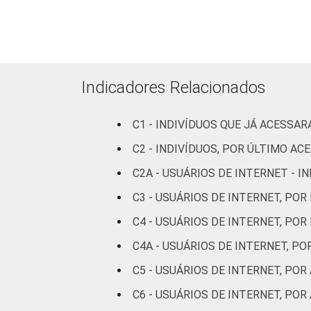
Preta
Parda
Amarela
Indicadores Relacionados
Indígena
C1 - INDIVÍDUOS QUE JÁ ACESSA
Não respondeu
C2 - INDIVÍDUOS, POR ÚLTIMO AC
C2A - USUÁRIOS DE INTERNET - 
GRAU DE
Analfabeto/Educação
INSTRUÇÃO
Infantil
C3 - USUÁRIOS DE INTERNET, POR
C4 - USUÁRIOS DE INTERNET, POR
Fundamental
C4A - USUÁRIOS DE INTERNET, P
Médio
C5 - USUÁRIOS DE INTERNET, PO
C6 - USUÁRIOS DE INTERNET, PO
Superior