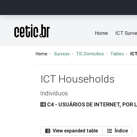
Ir para o conteúdo
Página inicial
Home
ICT Surv
Home
Surveys
TIC Domicílios
Tables
IC
ICT Households
Indivíduos
C4 - USUÁRIOS DE INTERNET, POR 
View expanded table
Índice