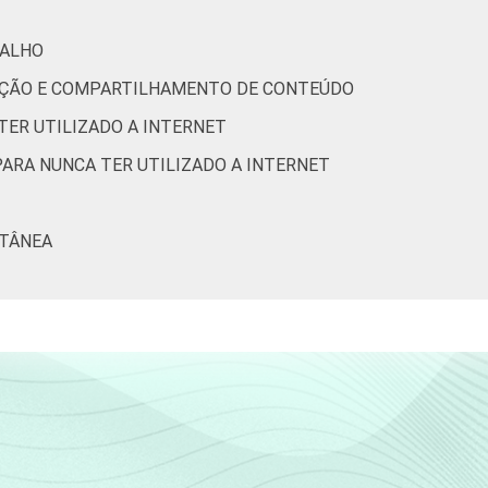
5
34
1
BALHO
11
63
2
RIAÇÃO E COMPARTILHAMENTO DE CONTEÚDO
TER UTILIZADO A INTERNET
7
61
3
PARA NUNCA TER UTILIZADO A INTERNET
6
61
3
LTÂNEA
4
56
2
2
35
2
5
37
2
7
53
2