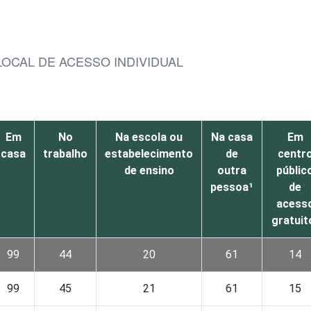
LOCAL DE ACESSO INDIVIDUAL
Em
No
Na escola ou
Na casa
Em
casa
trabalho
estabelecimento
de
centr
de ensino
outra
públic
pessoa¹
de
acess
gratuit
99
44
20
61
14
99
45
21
61
15