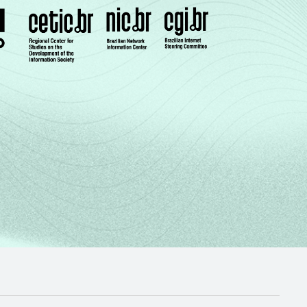
6
64
2
6
69
5
9
85
3
4
74
4
2
25
2
7
42
1
4
50
0
3
91
3