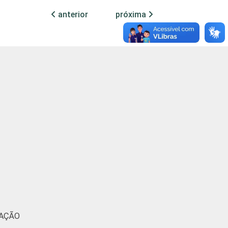
7
54
3
anterior
próxima
6
50
3
3
66
3
11
44
3
9
43
3
3
17
0
4
38
1
7
59
2
MAÇÃO
6
75
5