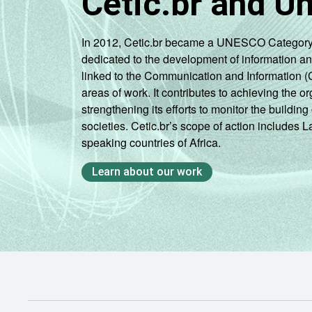
Cetic.br and U
SM
In 2012, Cetic.br became a UNESCO Category 2 C
Mais de 3 SM até 5
dedicated to the development of information a
SM
linked to the Communication and Information (
areas of work. It contributes to achieving the or
Mais de 5 SM até 10
strengthening its efforts to monitor the buildi
SM
societies. Cetic.br’s scope of action includes 
speaking countries of Africa.
Mais de 10 SM
Learn about our work
Não tem renda
Não sabe
Não respondeu
CLASSE
A
SOCIAL