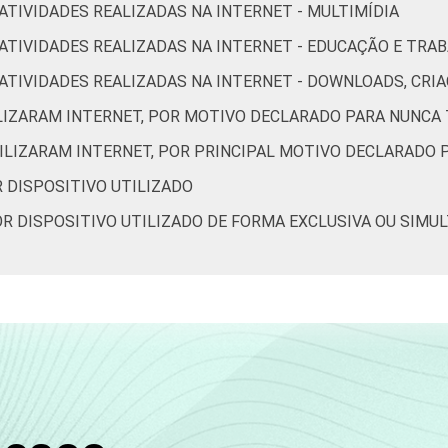
 ATIVIDADES REALIZADAS NA INTERNET - MULTIMÍDIA
98
4
50
76
16
R ATIVIDADES REALIZADAS NA INTERNET - EDUCAÇÃO E TRA
98
41
33
78
23
OR ATIVIDADES REALIZADAS NA INTERNET - DOWNLOADS, C
ILIZARAM INTERNET, POR MOTIVO DECLARADO PARA NUNCA 
99
55
14
72
15
TILIZARAM INTERNET, POR PRINCIPAL MOTIVO DECLARADO 
99
64
18
57
16
R DISPOSITIVO UTILIZADO
POR DISPOSITIVO UTILIZADO DE FORMA EXCLUSIVA OU SIMU
99
47
11
48
9
99
21
3
23
4
97
20
18
59
13
99
37
18
57
10