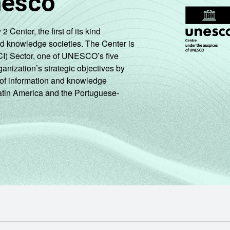
nesco
99
51
19
62
13
enter, the first of its kind
100
63
28
72
19
nd knowledge societies. The Center is
CI) Sector, one of UNESCO’s five
ganization’s strategic objectives by
100
77
26
68
30
ng of information and knowledge
Latin America and the Portuguese-
100
65
39
69
18
96
22
21
69
17
99
34
14
46
9
100
55
13
52
7
100
77
43
70
17