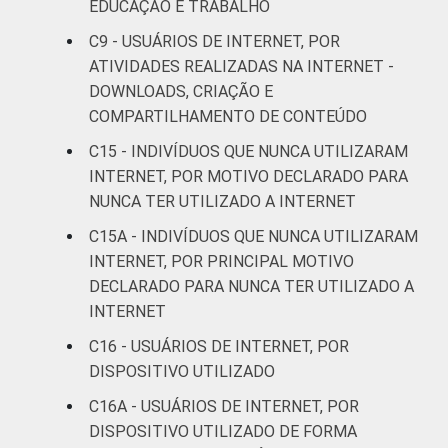
EDUCAÇÃO E TRABALHO
Mais de 1 SM até 2
47
C9 - USUÁRIOS DE INTERNET, POR
SM
ATIVIDADES REALIZADAS NA INTERNET -
DOWNLOADS, CRIAÇÃO E
Mais de 2 SM até 3
48
COMPARTILHAMENTO DE CONTEÚDO
SM
C15 - INDIVÍDUOS QUE NUNCA UTILIZARAM
Mais de 3 SM até 5
INTERNET, POR MOTIVO DECLARADO PARA
47
SM
NUNCA TER UTILIZADO A INTERNET
C15A - INDIVÍDUOS QUE NUNCA UTILIZARAM
Mais de 5 SM até 10
51
INTERNET, POR PRINCIPAL MOTIVO
SM
DECLARADO PARA NUNCA TER UTILIZADO A
INTERNET
Mais de 10 SM
28
C16 - USUÁRIOS DE INTERNET, POR
Não tem renda
44
DISPOSITIVO UTILIZADO
C16A - USUÁRIOS DE INTERNET, POR
Não sabe
27
DISPOSITIVO UTILIZADO DE FORMA