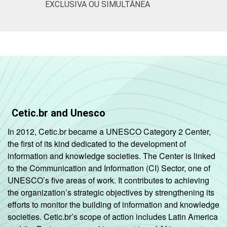
EXCLUSIVA OU SIMULTÂNEA
Não respondeu
39
CLASSE
A
100
SOCIAL
B
52
C
36
DE
48
Cetic.br and Unesco
In 2012, Cetic.br became a UNESCO Category 2 Center,
CONDIÇÃO
Na força de trabalho
40
the first of its kind dedicated to the development of
DE
information and knowledge societies. The Center is linked
ATIVIDADE
Fora da força de
46
to the Communication and Information (CI) Sector, one of
trabalho
UNESCO’s five areas of work. It contributes to achieving
the organization’s strategic objectives by strengthening its
Fonte: CGI.br/NIC.br, Centro Regional de
efforts to monitor the building of information and knowledge
Estudos para o Desenvolvimento da
societies. Cetic.br’s scope of action includes Latin America
Sociedade da Informação (Cetic.br),