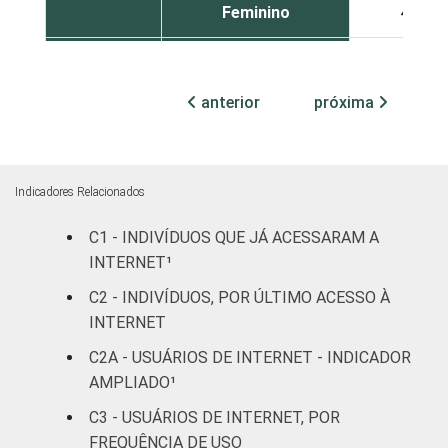
Feminino
47
COR OU
Branca
43
RAÇA
anterior
próxima
Preta
43
Parda
46
Indicadores Relacionados
Amarela
52
C1 - INDIVÍDUOS QUE JÁ ACESSARAM A
Indígena
60
INTERNET¹
C2 - INDIVÍDUOS, POR ÚLTIMO ACESSO À
Não respondeu
34
INTERNET
GRAU DE
Analfabeto/Educação
C2A - USUÁRIOS DE INTERNET - INDICADOR
38
INSTRUÇÃO
Infantil
AMPLIADO¹
C3 - USUÁRIOS DE INTERNET, POR
Fundamental
42
FREQUÊNCIA DE USO