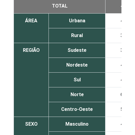
TOTAL
44
ÁREA
Urbana
47
Rural
32
REGIÃO
Sudeste
39
Nordeste
44
Sul
47
Norte
60
Centro-Oeste
56
SEXO
Masculino
41