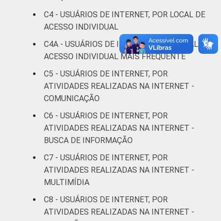
C4 - USUÁRIOS DE INTERNET, POR LOCAL DE
Médio
52
ACESSO INDIVIDUAL
Superior
84
C4A - USUÁRIOS DE INTERNET, POR LOCAL DE
ACESSO INDIVIDUAL MAIS FREQUENTE
FAIXA
De 10 a 15 anos
44
C5 - USUÁRIOS DE INTERNET, POR
ETÁRIA
ATIVIDADES REALIZADAS NA INTERNET -
De 16 a 24 anos
24
COMUNICAÇÃO
De 25 a 34 anos
43
C6 - USUÁRIOS DE INTERNET, POR
ATIVIDADES REALIZADAS NA INTERNET -
De 35 a 44 anos
43
BUSCA DE INFORMAÇÃO
C7 - USUÁRIOS DE INTERNET, POR
De 45 a 59 anos
46
ATIVIDADES REALIZADAS NA INTERNET -
MULTIMÍDIA
De 60 anos ou mais
44
C8 - USUÁRIOS DE INTERNET, POR
RENDA
Até 1 SM
51
ATIVIDADES REALIZADAS NA INTERNET -
FAMILIAR