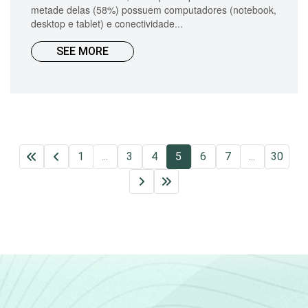
metade delas (58%) possuem computadores (notebook,
desktop e tablet) e conectividade...
SEE MORE
1
...
3
4
5
6
7
...
30