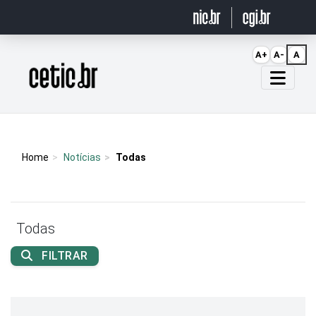
Ir para o conteúdo
A+
A-
A
Página inicial
Home
Notícias
Todas
Todas
FILTRAR