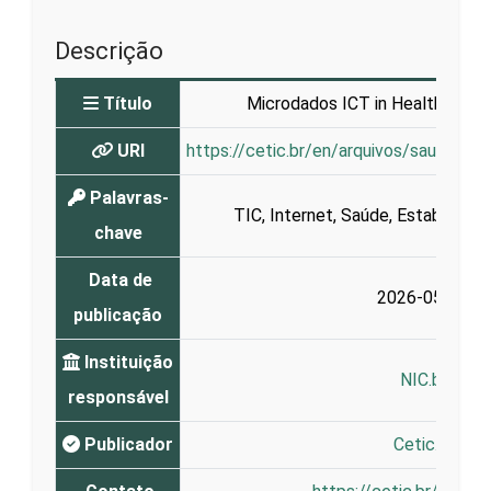
Descrição
Título
Microdados ICT in Health - Es
URI
https://cetic.br/en/arquivos/saude/2
Palavras-
TIC
,
Internet
,
Saúde
,
Estabeleci
chave
Data de
2026-05-12
publicação
Instituição
NIC.br
responsável
Publicador
Cetic.br