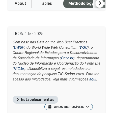
About
Tables
Methodology
(Available i
TIC Saúde - 2025
Com base nas Data on the Web Best Practices
(
DWBP
) do World Wide Web Consortium (
W3C
), o
Centro Regional de Estudos para o Desenvolvimento
da Sociedade da Informação (
Cetic.br
), departamento
do Núcleo de Informação e Coordenação do Ponto BR
(
NIC.br
), disponibiliza a seguir os metadados e a
documentação da pesquisa TIC Saúde 2025. Para ter
acesso aos microdados, veja mais informações
aqui
.
Estabelecimentos
ANOS DISPONÍVEIS