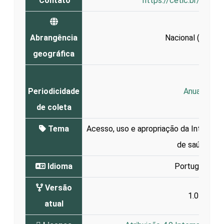
Contato
https://cetic.br/en/co
Abrangência
Nacional (
Brasil
)
geográfica
Periodicidade
Anual
de coleta
Tema
Acesso, uso e apropriação da Interne
de saúde
Idioma
Português
Versão
1.0
atual