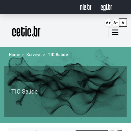
Ir para o conteúdo
A+
A-
A
Página inicial
Home
Surveys
TIC Saúde
TIC Saúde