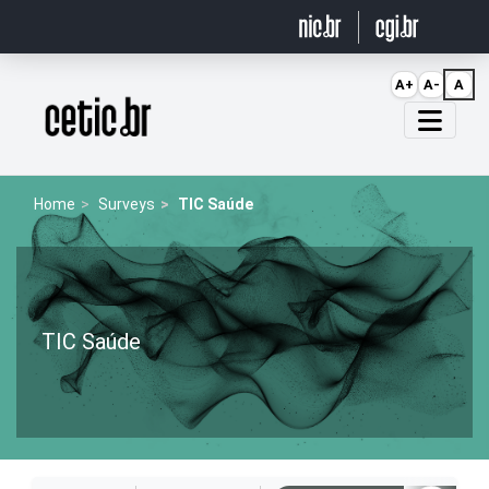
Ir para o conteúdo
A+
A-
A
Página inicial
Home
Surveys
TIC Saúde
TIC Saúde