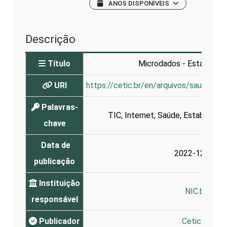
ANOS DISPONÍVEIS
Descrição
Título
Microdados - Estabelec
URI
https://cetic.br/en/arquivos/saude/2
Palavras-
TIC
,
Internet
,
Saúde
,
Estabeleci
chave
Data de
2022-12-02
publicação
Instituição
NIC.br
responsável
Publicador
Cetic.br