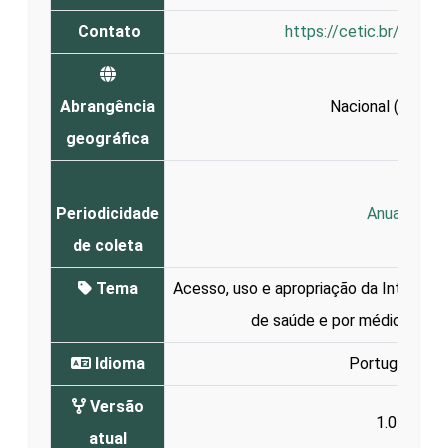
Contato
https://cetic.br/en/co
Abrangência
Nacional (
Brasil
)
geográfica
Periodicidade
Anual
de coleta
Tema
Acesso, uso e apropriação da Interne
de saúde e por médicos e e
Idioma
Português
Versão
1.0
atual