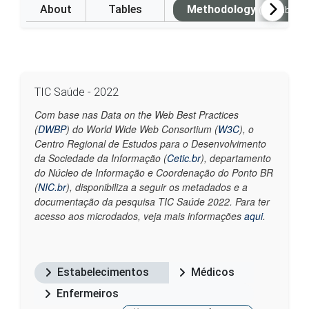
About
Tables
Methodology
(Available i
TIC Saúde - 2022
Com base nas Data on the Web Best Practices
(
DWBP
) do World Wide Web Consortium (
W3C
), o
Centro Regional de Estudos para o Desenvolvimento
da Sociedade da Informação (
Cetic.br
), departamento
do Núcleo de Informação e Coordenação do Ponto BR
(
NIC.br
), disponibiliza a seguir os metadados e a
documentação da pesquisa TIC Saúde 2022. Para ter
acesso aos microdados, veja mais informações
aqui
.
Estabelecimentos
Médicos
Enfermeiros