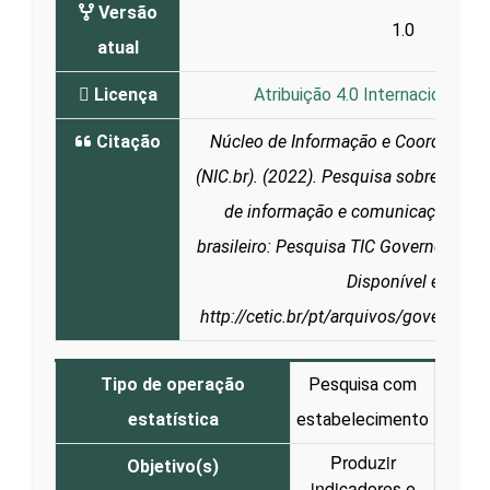
Versão
1.0
atual
Licença
Atribuição 4.0 Internacional (C
Citação
Núcleo de Informação e Coordenaçã
(NIC.br). (2022). Pesquisa sobre o uso
de informação e comunicação no s
brasileiro: Pesquisa TIC Governo Eletr
Disponível em:
http://cetic.br/pt/arquivos/governo/2
Tipo de operação
Pesquisa com
estatística
estabelecimento
Produzir
Objetivo(s)
indicadores e