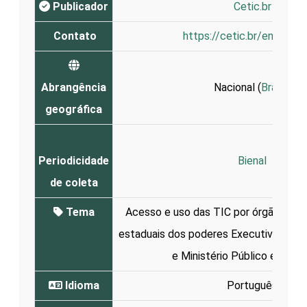
Publicador
Cetic.br
Contato
https://cetic.br/en/conta
Abrangência
Nacional (
Brasil
)
geográfica
Periodicidade
Bienal
de coleta
Tema
Acesso e uso das TIC por órgãos públ
estaduais dos poderes Executivo, Legisl
e Ministério Público e prefe
Idioma
Português