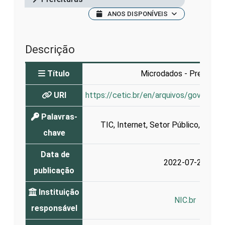
ANOS DISPONÍVEIS
Descrição
Título
Microdados - Prefeitur
URI
https://cetic.br/en/arquivos/governo/
Palavras-
TIC
,
Internet
,
Setor Público
,
Govern
chave
Data de
2022-07-26
publicação
Instituição
NIC.br
responsável