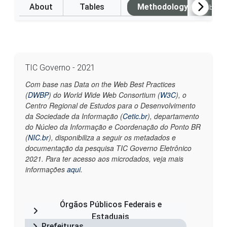
About
Tables
Methodology
(Available i
TIC Governo - 2021
Com base nas Data on the Web Best Practices
(
DWBP
) do World Wide Web Consortium (
W3C
), o
Centro Regional de Estudos para o Desenvolvimento
da Sociedade da Informação (
Cetic.br
), departamento
do Núcleo da Informação e Coordenação do Ponto BR
(
NIC.br
), disponibiliza a seguir os metadados e
documentação da pesquisa TIC Governo Eletrônico
2021. Para ter acesso aos microdados, veja mais
informações
aqui
.
Órgãos Públicos Federais e
Estaduais
Prefeituras