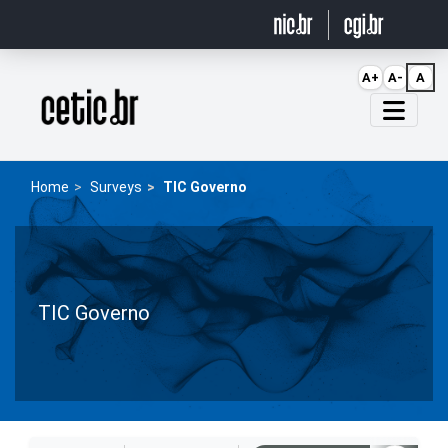
Ir para o conteúdo
A+
A-
A
Página inicial
Home
Surveys
TIC Governo
TIC Governo